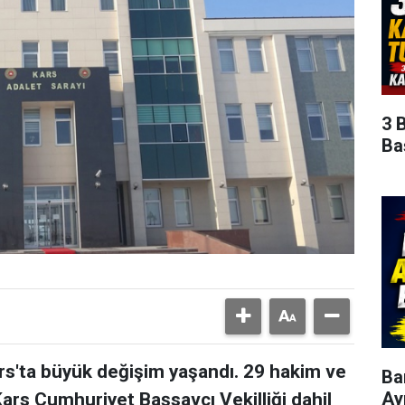
3 
Ba
rs'ta büyük değişim yaşandı. 29 hakim ve
Ba
Ay
 Kars Cumhuriyet Başsavcı Vekilliği dahil