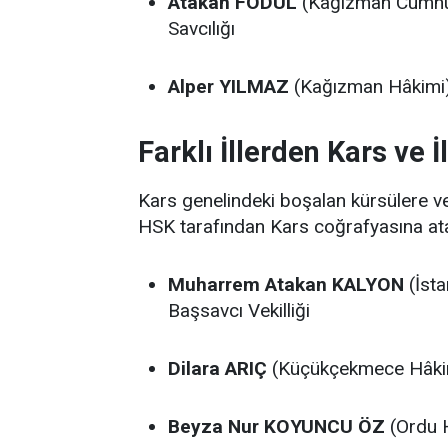
Atakan FODUL
(Kağızman Cumhuri
Savcılığı
Alper YILMAZ
(Kağızman Hâkimi) 
Farklı İllerden Kars ve 
Kars genelindeki boşalan kürsülere v
HSK tarafından Kars coğrafyasına atan
Muharrem Atakan KALYON
(İsta
Başsavcı Vekilliği
Dilara ARIÇ
(Küçükçekmece Hâkim
Beyza Nur KOYUNCU ÖZ
(Ordu H