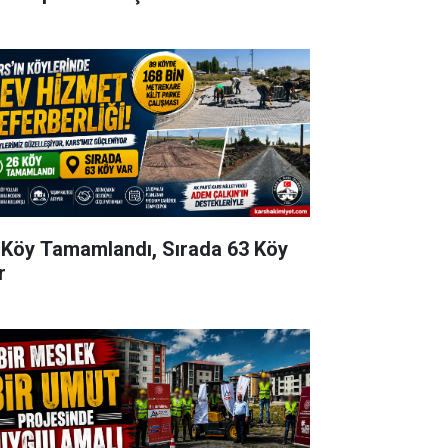
 Köy Tamamlandı, Sırada 63 Köy
r