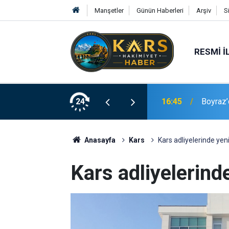
Manşetler
Günün Haberleri
Arşiv
S
RESMI İ
 Şehir Kütüphanesini gezdi
24
16:45
Boyraz’
Anasayfa
Kars
Kars adliyelerinde ye
Kars adliyelerind