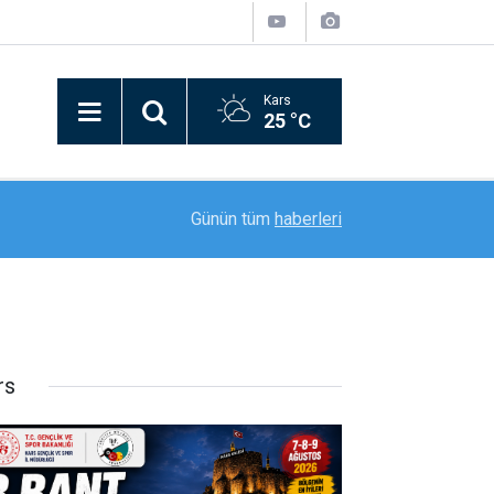
Kars
25 °C
16:37
Palandöken Geçidi’nde feci kaza: 150 metrelik 
Günün tüm
haberleri
rs