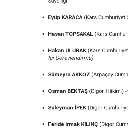
Savcılığı
Eyüp KARACA
(Kars Cumhuriyet S
Hasan TOPSAKAL
(Kars Cumhuriye
Hakan ULURAK
(Kars Cumhuriyet 
İçi Görevlendirme)
Sümeyra AKKÖZ
(Arpaçay Cumhur
Osman BEKTAŞ
(Digor Hâkimi) 
Süleyman İPEK
(Digor Cumhuriyet
Feride Irmak KILINÇ
(Digor Cumhu