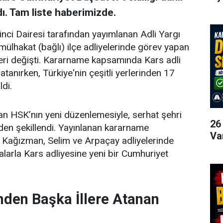
ı. Tam liste haberimizde.
inci Dairesi tarafından yayımlanan Adli Yargı
ülhakat (bağlı) ilçe adliyelerinde görev yapan
eri değişti. Kararname kapsamında Kars adli
e atanırken, Türkiye'nin çeşitli yerlerinden 17
ldi.
an HSK’nın yeni düzenlemesiyle, serhat şehri
26
niden şekillendi. Yayınlanan kararname
Va
 Kağızman, Selim ve Arpaçay adliyelerinde
larla Kars adliyesine yeni bir Cumhuriyet
nden Başka İllere Atanan