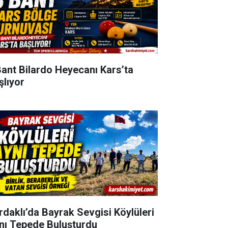
Bant Bilardo Heyecanı Kars’ta
şlıyor
rdaklı’da Bayrak Sevgisi Köylüleri
nı Tepede Buluşturdu