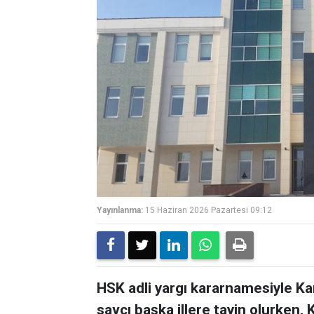
Yayınlanma:
15 Haziran 2026 Pazartesi 09:12
HSK adli yargı kararnamesiyle Ka
savcı başka illere tayin olurken,