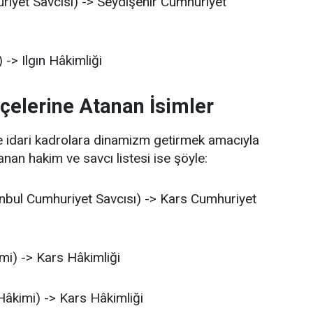
yet Savcısı) -> Seydişehir Cumhuriyet
-> Ilgın Hâkimliği
İlçelerine Atanan İsimler
e idari kadrolara dinamizm getirmek amacıyla
an hakim ve savcı listesi ise şöyle:
nbul Cumhuriyet Savcısı) -> Kars Cumhuriyet
i) -> Kars Hâkimliği
âkimi) -> Kars Hâkimliği