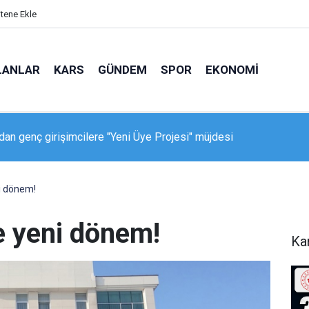
itene Ekle
LANLAR
KARS
GÜNDEM
SPOR
EKONOMI
dan genç girişimcilere "Yeni Üye Projesi" müjdesi
ni dönem!
e yeni dönem!
Ka