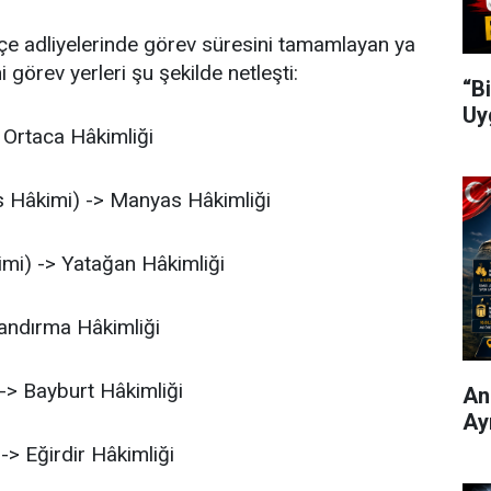
çe adliyelerinde görev süresini tamamlayan ya
i görev yerleri şu şekilde netleşti:
“B
Uy
 Ortaca Hâkimliği
 Hâkimi) -> Manyas Hâkimliği
mi) -> Yatağan Hâkimliği
andırma Hâkimliği
-> Bayburt Hâkimliği
Ani
Ay
-> Eğirdir Hâkimliği