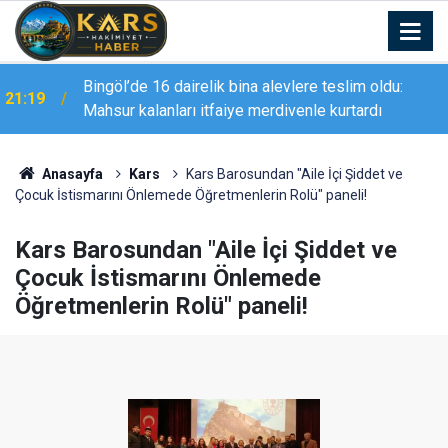
Bingöl’de 16 dairelik bina alevlere teslim oldu:
21:19
Mahsur kalanları itfaiye merdivenle kurtardı
Anasayfa
Kars
Kars Barosundan "Aile İçi Şiddet ve
Çocuk İstismarını Önlemede Öğretmenlerin Rolü" paneli!
Kars Barosundan "Aile İçi Şiddet ve
Çocuk İstismarını Önlemede
Öğretmenlerin Rolü" paneli!