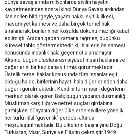
dünya savaşlarında milyonlarca sivilin hayatını
kaybetmesinden sonra İkinci Dünya Savaşı ardından
ilan edilen bildirgeyle, yaşam hakkı, eşitlik ilkesi,
masumiyet karinesi ve daha birçok temel hak
sıralanarak, bunların her koşulda dokunulmazlığı kabul
edilmişti. Aradan geçen zamana rağmen, bugünkü
küresel tablo göstermektedir ki, ihlallerin önlenmesi
konusunda insanlık hala geçer not alamamıştır.
Aksine, bugün uluslararası siyaset insan haklarını ve
değerlerini bir kez daha yitirmiş görünmektedir.
Üstelik temel haklar konusunda tüm insanlar eşit
olduğu halde, birilerinin hayatı hala diğerlerinden daha
değerli görülmektedir. Kendini tüm insani değerlerin
merkezi olarak gören Batı; bugün yabancı düşmanlığı,
Müslüman karşıtlığı ve nefret suçları girdabına
girmişken, dünyanın diğer ülkelerde sivillere yönelik
her türlü ihlal “güvenlik” perdesi altında
meşrulaştırılmaktadır. Bu ülkelerin başını yine Doğu
Türkistan, Mısır, Suriye ve Filistin çekmiştir.1949