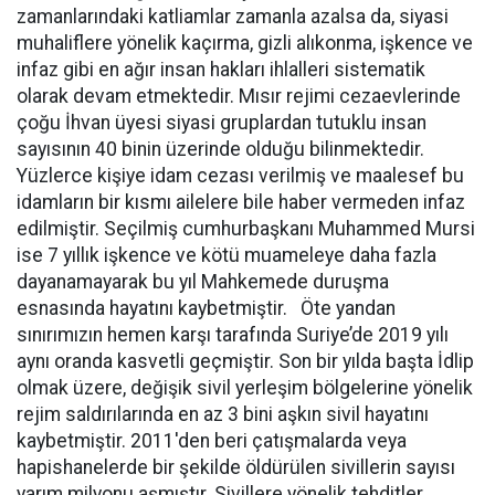
zamanlarındaki katliamlar zamanla azalsa da, siyasi
muhaliflere yönelik kaçırma, gizli alıkonma, işkence ve
infaz gibi en ağır insan hakları ihlalleri sistematik
olarak devam etmektedir. Mısır rejimi cezaevlerinde
çoğu İhvan üyesi siyasi gruplardan tutuklu insan
sayısının 40 binin üzerinde olduğu bilinmektedir.
Yüzlerce kişiye idam cezası verilmiş ve maalesef bu
idamların bir kısmı ailelere bile haber vermeden infaz
edilmiştir. Seçilmiş cumhurbaşkanı Muhammed Mursi
ise 7 yıllık işkence ve kötü muameleye daha fazla
dayanamayarak bu yıl Mahkemede duruşma
esnasında hayatını kaybetmiştir. Öte yandan
sınırımızın hemen karşı tarafında Suriye’de 2019 yılı
aynı oranda kasvetli geçmiştir. Son bir yılda başta İdlip
olmak üzere, değişik sivil yerleşim bölgelerine yönelik
rejim saldırılarında en az 3 bini aşkın sivil hayatını
kaybetmiştir. 2011'den beri çatışmalarda veya
hapishanelerde bir şekilde öldürülen sivillerin sayısı
yarım milyonu aşmıştır. Sivillere yönelik tehditler