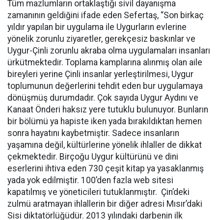
Tüm mazlumların ortaklaştığı sivil dayanışma
zamanının geldiğini ifade eden Sefertaş, “Son birkaç
yıldır yapılan bir uygulama ile Uygurların evlerine
yönelik zorunlu ziyaretler, gerekçesiz baskınlar ve
Uygur-Çinli zorunlu akraba olma uygulamaları insanları
ürkütmektedir. Toplama kamplarına alınmış olan aile
bireyleri yerine Çinli insanlar yerleştirilmesi, Uygur
toplumunun değerlerini tehdit eden bur uygulamaya
dönüşmüş durumdadır. Çok sayıda Uygur Aydını ve
Kanaat Önderi haksız yere tutuklu bulunuyor. Bunların
bir bölümü ya hapiste iken yada bırakıldıktan hemen
sonra hayatını kaybetmiştir. Sadece insanların
yaşamına değil, kültürlerine yönelik ihlaller de dikkat
çekmektedir. Birçoğu Uygur kültürünü ve dini
eserlerini ihtiva eden 730 çeşit kitap ya yasaklanmış
yada yok edilmiştir. 100’den fazla web sitesi
kapatılmış ve yöneticileri tutuklanmıştır. Çin’deki
zulmü aratmayan ihlallerin bir diğer adresi Mısır’daki
Sisi diktatörlüğüdür. 2013 yılındaki darbenin ilk