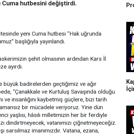
ı Cuma hutbesini değiştirdi.
Pr
sitesinde yeni Cuma hutbesi “Hak uğrunda
muz” başlığıyla yayınlandı.
askerimizin şehit olmasının ardından Kars İl
ze ayırdı.
Ka
e büyük badirelerden geçtiğimiz ve ağır
İçi
hutbede, “Çanakkale ve Kurtuluş Savaşında olduğu
ı ve insanlığını kaybetmiş güçlere, bizi tarih
 amansız bir mücadele veriyoruz. Yine dün
i yaşlısı, hâsılı milletimizin her bir ferdiyle
ızı dindirtmeyecek, vatanımızı çiğnetmeyeceğiz.
karşı sarsılmaz imanımızdır. Vatana, ezana,