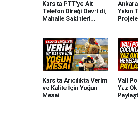
Kars'ta PTT'ye Ait
Ankara
Telefon Direği Devrildi,
Yakın T
Mahalle Sakinleri
Projel
Önlem Bekliyor
Kars'ta Arıcılıkta Verim
Vali Po
ve Kalite İçin Yoğun
Yaz Ok
Mesai
Paylaşt