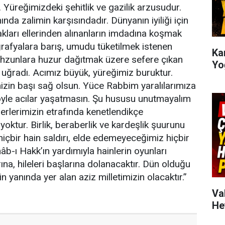
Yüreğimizdeki şehitlik ve gazilik arzusudur.
 zalimin karşısındadır. Dünyanın iyiliği için
akları ellerinden alınanların imdadına koşmak
rafyalara barış, umudu tüketilmek istenen
Kar
hzunlara huzur dağıtmak üzere sefere çıkan
Yo
 uğradı. Acımız büyük, yüreğimiz buruktur.
mizin başı sağ olsun. Yüce Rabbim yaralılarımıza
 böyle acılar yaşatmasın. Şu hususu unutmayalım
ğerlerimizin etrafında kenetlendikçe
tur. Birlik, beraberlik ve kardeşlik şuurunu
hiçbir hain saldırı, elde edemeyeceğimiz hiçbir
b-ı Hakk’ın yardımıyla hainlerin oyunları
ına, hileleri başlarına dolanacaktır. Dün olduğu
n yanında yer alan aziz milletimizin olacaktır.”
Va
He