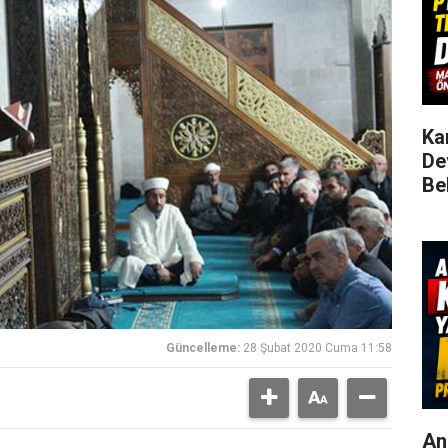
Ka
De
Be
Güncelleme:
28 Şubat 2020 Cuma 11:58
An