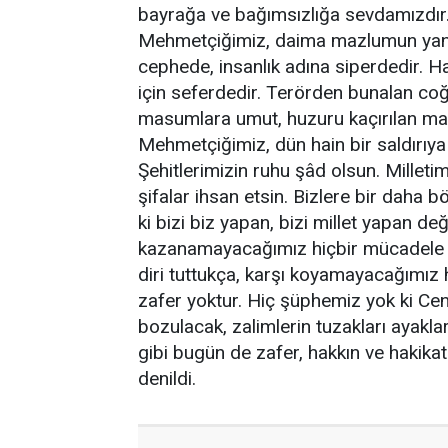
bayrağa ve bağımsızlığa sevdamızdır. 
Mehmetçiğimiz, daima mazlumun yanında
cephede, insanlık adına siperdedir. H
için seferdedir. Terörden bunalan coğ
masumlara umut, huzuru kaçırılan ma
Mehmetçiğimiz, dün hain bir saldırıya
Şehitlerimizin ruhu şâd olsun. Milleti
şifalar ihsan etsin. Bizlere bir daha
ki bizi biz yapan, bizi millet yapan de
kazanamayacağımız hiçbir mücadele yok
diri tuttukça, karşı koyamayacağımız 
zafer yoktur. Hiç şüphemiz yok ki Cenâ
bozulacak, zalimlerin tuzakları ayaklar
gibi bugün de zafer, hakkın ve hakikati
denildi.