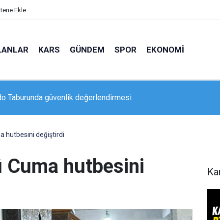
itene Ekle
LANLAR
KARS
GÜNDEM
SPOR
EKONOMI
n’da bölgesel deprem tatbikatı öncesi hazırlık toplantısı düzenle
 hutbesini değiştirdi
ü Cuma hutbesini
Ka