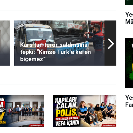
Ye
Mü
Kars’tan terör saldırısına
tepki: “Kimse Türk’e kefen
biçemez”
Ye
Fa