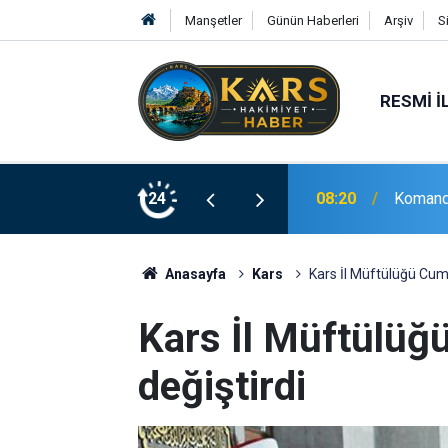
Manşetler
Günün Haberleri
Arşiv
S
RESMI İ
ğerlendirmesi
24
08:16
Erzinca
Anasayfa
Kars
Kars İl Müftülüğü Cuma
Kars İl Müftülüğ
değiştirdi