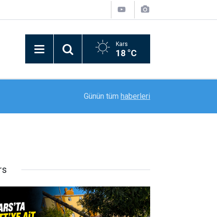
Kars
18 °C
YAŞ kararıyla emekliye ayrılan Tümgeneral Ataç
ndi
08:12
Günün tüm
haberleri
ziyareti
rs