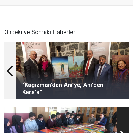
Önceki ve Sonraki Haberler
“Kağızman’dan Ani’ye, Ani’den
Kars’a”