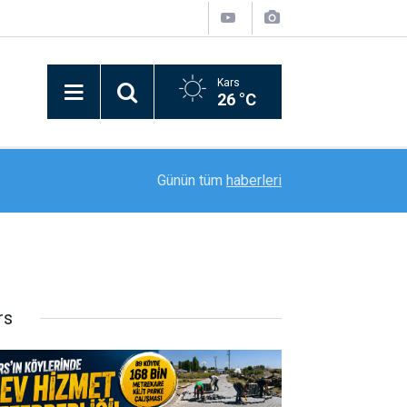
Kars
26 °C
12:03
Uzgörür’de asfalt ve altyapı çalışmaları sürüyor
Günün tüm
haberleri
rs