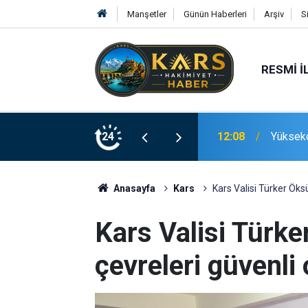
Manşetler
Günün Haberleri
Arşiv
S
RESMI İ
rağmen buğday hasadı mesaisi sürüyor
24
12:06
Ani’nin 
Anasayfa
Kars
Kars Valisi Türker Ök
Kars Valisi Türke
çevreleri güvenl