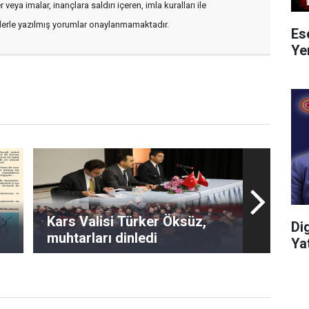
veya imalar, inançlara saldırı içeren, imla kuralları ile
flerle yazılmış yorumlar onaylanmamaktadır.
Es
Ye
Kars Valisi Türker Öksüz,
Di
muhtarları dinledi
Ya