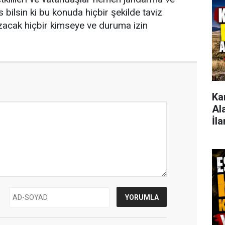
 bilsin ki bu konuda hiçbir şekilde taviz
zacak hiçbir kimseye ve duruma izin
Ka
Al
İla