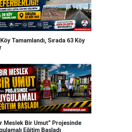
 Köy Tamamlandı, Sırada 63 Köy
r
ir Meslek Bir Umut” Projesinde
gulamalı Eğitim Başladı