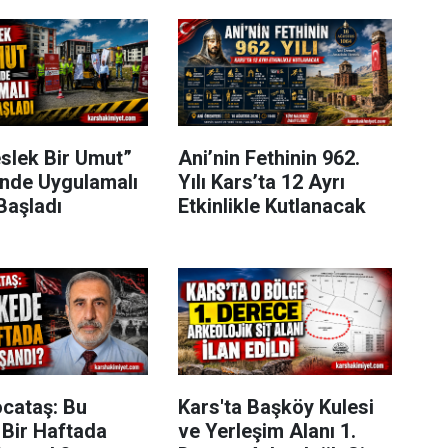
slek Bir Umut”
Ani’nin Fethinin 962.
inde Uygulamalı
Yılı Kars’ta 12 Ayrı
Başladı
Etkinlikle Kutlanacak
ocataş: Bu
Kars'ta Başköy Kulesi
 Bir Haftada
ve Yerleşim Alanı 1.