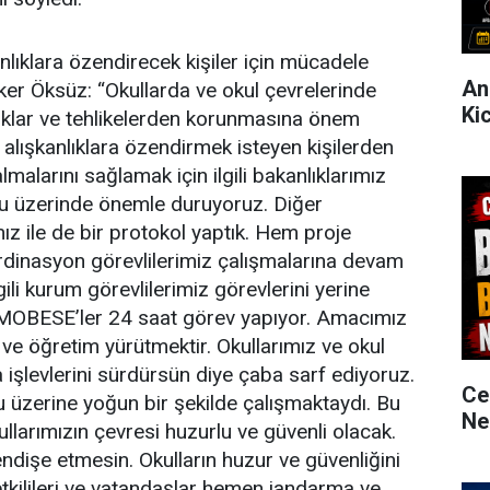
anlıklara özendirecek kişiler için mücadele
An
ürker Öksüz: “Okullarda ve okul çevrelerinde
Ki
lıklar ve tehlikelerden korunmasına önem
ü alışkanlıklara özendirmek isteyen kişilerden
malarını sağlamak için ilgili bakanlıklarımız
onu üzerinde önemle duruyoruz. Diğer
z ile de bir protokol yaptık. Hem proje
dinasyon görevlilerimiz çalışmalarına devam
gili kurum görevlilerimiz görevlerini yerine
de MOBESE’ler 24 saat görev yapıyor. Amacımız
 ve öğretim yürütmektir. Okullarımız ve okul
 işlevlerini sürdürsün diye çaba sarf ediyoruz.
Ce
 üzerine yoğun bir şekilde çalışmaktaydı. Bu
Ne
llarımızın çevresi huzurlu ve güvenli olacak.
ndişe etmesin. Okulların huzur ve güvenliğini
yetkilileri ve vatandaşlar hemen jandarma ve