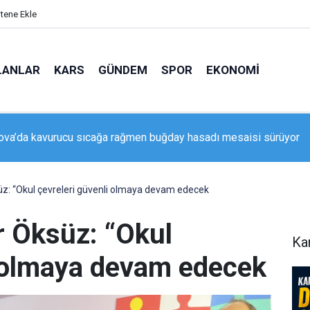
itene Ekle
LANLAR
KARS
GÜNDEM
SPOR
EKONOMI
Fethinin 962. Yılı Kars’ta 12 Ayrı Etkinlikle Kutlanacak
süz: “Okul çevreleri güvenli olmaya devam edecek
r Öksüz: “Okul
Ka
i olmaya devam edecek