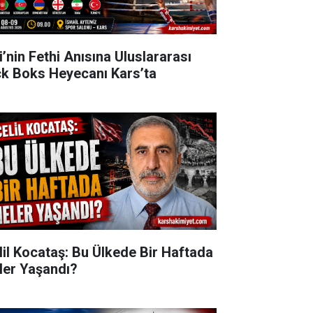
i’nin Fethi Anısına Uluslararası
ck Boks Heyecanı Kars’ta
lil Kocataş: Bu Ülkede Bir Haftada
ler Yaşandı?