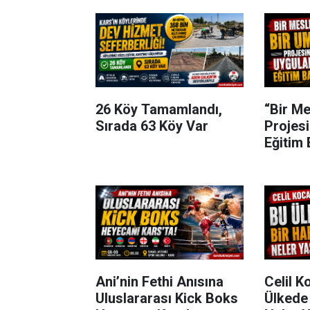
26 Köy Tamamlandı,
“Bir Me
Sırada 63 Köy Var
Projes
Eğitim 
Ani’nin Fethi Anısına
Celil K
Uluslararası Kick Boks
Ülkede