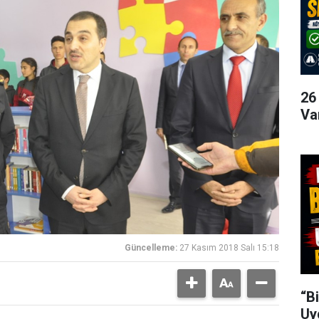
26
Va
Güncelleme:
27 Kasım 2018 Salı 15:18
“B
Uy