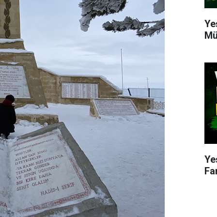
Ye
Mü
Ye
Fa