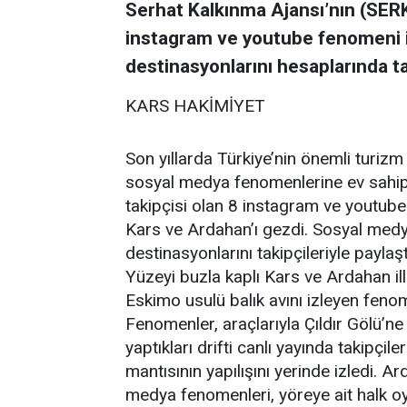
Serhat Kalkınma Ajansı’nın (SER
instagram ve youtube fenomeni il
destinasyonlarını hesaplarında tak
KARS HAKİMİYET
Son yıllarda Türkiye’nin önemli turiz
sosyal medya fenomenlerine ev sahipl
takipçisi olan 8 instagram ve youtube
Kars ve Ardahan’ı gezdi. Sosyal medya 
destinasyonlarını takipçileriyle payla
Yüzeyi buzla kaplı Kars ve Ardahan ill
Eskimo usulü balık avını izleyen fenome
Fenomenler, araçlarıyla Çıldır Gölü’ne
yaptıkları drifti canlı yayında takipçil
mantısının yapılışını yerinde izledi. A
medya fenomenleri, yöreye ait halk oyu