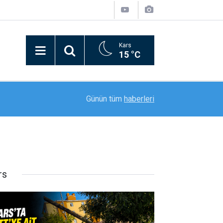
Kars
15 °C
20:11
Rektör Prof. Dr. Nusret Akpolat’tan Gana Büyükel
Günün tüm
haberleri
rs