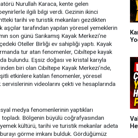
atörü Nurullah Karaca, kente gelen
nirlerle ilgili bilgi verdi. Gezinin ikinci
teki tarihi ve turistik mekanları gezdikten
ek aşçılar tarafından yapılan yöresel yemeklerin
Kar
ogramın son günü Sarıkamış Kayak Merkezi’ne
Yo
eki Oteller Birliği ev sahipliği yaptı. Kayak
ormanda tur atan fenomenler, Cıbıltepe kayak
da bulundu. Eşsiz doğası ve kristal karıyla
inden biri olan Cıbıltepe Kayak Merkezi’nde,
şitli etkinlere katılan fenomenler, yöresel
 servislerinin videolarını çekti ve hesaplarında
osyal medya fenomenlerinin yaptıkları
 topladı. Bölgenin büyülü coğrafyasından
Va
He
 yemek kültürü, tarihi ve turistik mekanlar adeta
ez burayı görme imkanı bulduk. Gördüğümüz