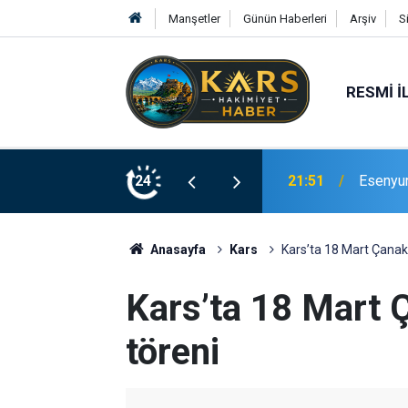
Manşetler
Günün Haberleri
Arşiv
S
RESMI İ
Bingöl’d
rinde Hizmete Açıldı
24
21:19
merdive
Anasayfa
Kars
Kars’ta 18 Mart Çanakk
Kars’ta 18 Mart 
töreni