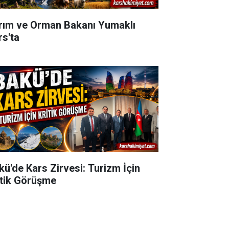
rım ve Orman Bakanı Yumaklı
rs'ta
kü'de Kars Zirvesi: Turizm İçin
itik Görüşme