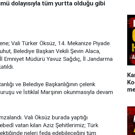
ümü dolayısıyla tüm yurtta olduğu gibi
rene; Vali Türker Öksüz, 14. Mekanize Piyade
ut, Belediye Başkan Vekili Şevin Alaca,
İl Emniyet Müdürü Yavuz Sağdıç, İl Jandarma
tıldı.
Ka
Ko
tanlığı ve Belediye Başkanlığının çelenk
me
ruşu ve İstiklal Marşının okunmasıyla devam
mzalandı. Vali Öksüz burada yaptığı
bedî vatan kılan Aziz Şehitlerimiz; Türk
erektiğinde neleri feda edebileceğini tüm