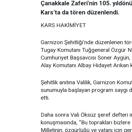
Çanakkale Zaferi'nin 105. yıldön
Kars’ta da tören düzenlendi.
KARS HAKİMİYET
Garnizon Şehitliği’nde düzenlenen tö
Tugay Komutanı Tuğgeneral Özgür Nuh
Cumhuriyet Başsavcısı Soner Aygün, 
Alay Komutanı Albay Hidayet Arıkan ka
Şehitlik anıtına Valilik, Garnizon Komu
sunumuyla başlayan program saygı du
etti.
Daha sonra Vali Öksüz şeref defteri i
konuşmasında, “Bu toprakları bizlere e
Milletinin, özgürlüğü ve vatanı için g