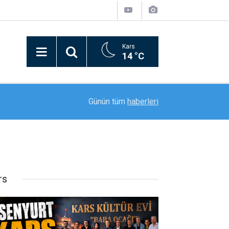
Kars
14 °C
21:09
Bitlis’in kurtuluşunun 110. yılı coşkusu kortej yü
Günün tüm
haberleri
rs