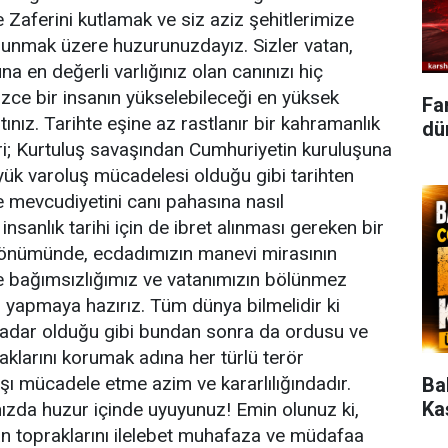
Zaferini kutlamak ve siz aziz şehitlerimize
sunmak üzere huzurunuzdayız. Sizler vatan,
a en değerli varlığınız olan canınızı hiç
ce bir insanın yükselebileceği en yüksek
Fa
ız. Tarihte eşine az rastlanır bir kahramanlık
dün
i; Kurtuluş savaşından Cumhuriyetin kuruluşuna
üyük varoluş mücadelesi olduğu gibi tarihten
ve mevcudiyetini canı pahasına nasıl
sanlık tarihi için de ibret alınması gereken bir
 dönümünde, ecdadımızın manevi mirasının
de bağımsızlığımız ve vatanımızın bölünmez
ı yapmaya hazırız. Tüm dünya bilmelidir ki
kadar olduğu gibi bundan sonra da ordusu ve
raklarını korumak adına her türlü terör
şı mücadele etme azim ve kararlılığındadır.
Ba
Ka
ınızda huzur içinde uyuyunuz! Emin olunuz ki,
an topraklarını ilelebet muhafaza ve müdafaa