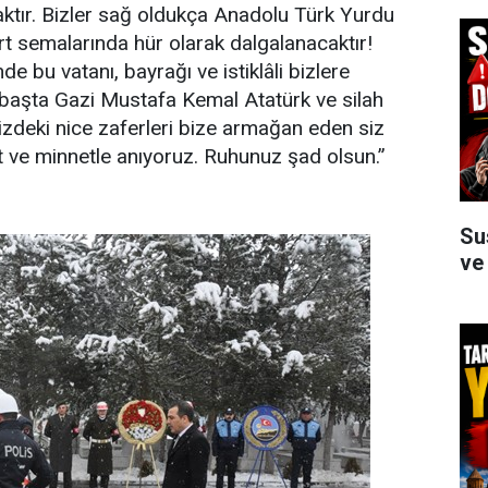
ktır. Bizler sağ oldukça Anadolu Türk Yurdu
yurt semalarında hür olarak dalgalanacaktır!
e bu vatanı, bayrağı ve istiklâli bizlere
başta Gazi Mustafa Kemal Atatürk ve silah
mizdeki nice zaferleri bize armağan eden siz
t ve minnetle anıyoruz. Ruhunuz şad olsun.”
Su
ve