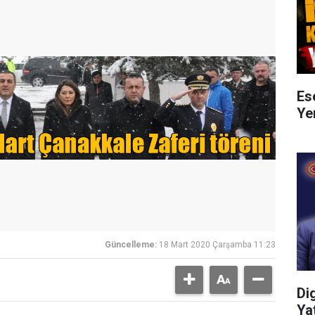
Es
Ye
Güncelleme:
18 Mart 2020 Çarşamba 11:23
Di
Ya