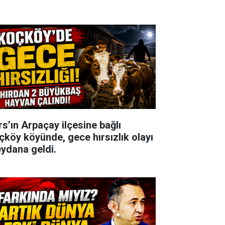
rs’ın Arpaçay ilçesine bağlı
çköy köyünde, gece hırsızlık olayı
ydana geldi.