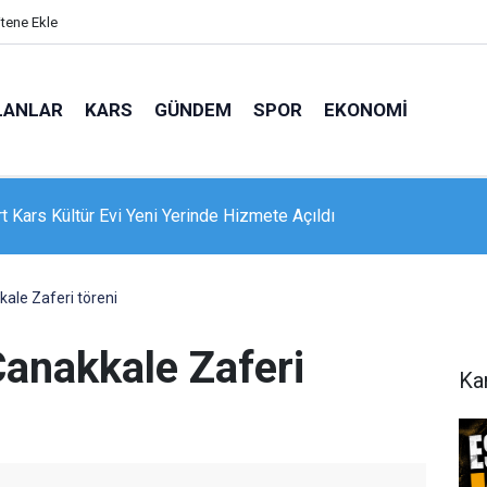
itene Ekle
LANLAR
KARS
GÜNDEM
SPOR
EKONOMI
e 16 dairelik bina alevlere teslim oldu: Mahsur kalanları itfaiye
nle kurtardı
ale Zaferi töreni
Çanakkale Zaferi
Ka