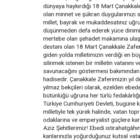
dünyaya haykırdığı 18 Mart Çanakkale 
olan minnet ve şükran duygularımızı 
millet, bayrak ve mukaddesatınız uğrun
düşünmeden defa ederek yüce dinimiz
mertebe olan şehadet makamına ulaştın
destanı olan 18 Mart Çanakkale Zafer
giden yolda milletimizin verdiği en b
silinmek istenen bir milletin vatanını 
savunacağını göstermesi bakımından in
hadisedir. Çanakkale Zaferimizin yıl
yılmaz bekçileri olarak, ezelden ebe
bütünlüğü uğruna her türlü fedakârlığ
Türkiye Cumhuriyeti Devleti, bugüne 
milletiyle tek yürek halinde, vatan top
odaklarına ve emperyalist güçlere kar
Aziz Şehitlerimiz! Ebedi istirahatgâh
kanlarınızla yoğurduğunuz kutsal vat