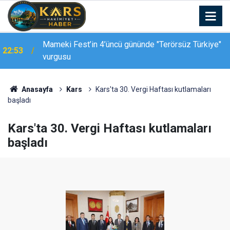
Mameki Fest’in 4’üncü gününde "Terörsüz Türkiye"
22:53
vurgusu
Kars-Akyaka yolcu treni arızalandı, hemzemin
22:39
geçitte araç kuyruğu oluştu
Anasayfa
Kars
Kars'ta 30. Vergi Haftası kutlamaları
başladı
Kars'ta 30. Vergi Haftası kutlamaları
başladı