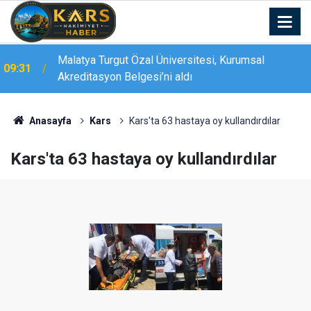
Malatya Turgut Özal Üniversitesi, Kurumsal
09:31
TÖTM’de modern endoskopi odasının açılışı
Akreditasyon Belgesi’ni aldı
09:28
gerçekleştirildi
Anasayfa
Kars
Kars'ta 63 hastaya oy kullandırdılar
Kars'ta 63 hastaya oy kullandırdılar