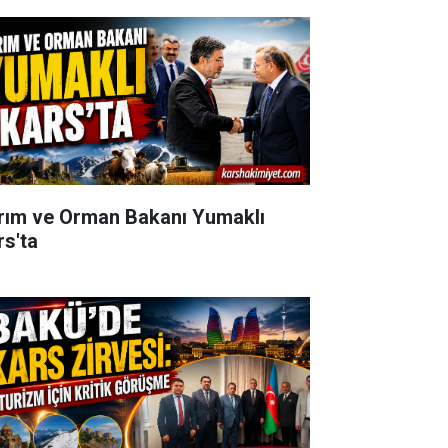
rım ve Orman Bakanı Yumaklı
rs'ta