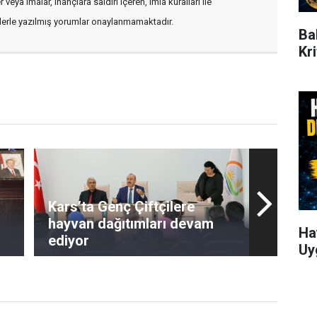
veya imalar, inançlara saldırı içeren, imla kuralları ile
flerle yazılmış yorumlar onaylanmamaktadır.
Ba
Kr
Kars’ta Genç Çiftçilere
hayvan dağıtımları devam
Ha
ediyor
Uy