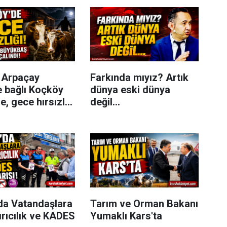
n Arpaçay
Farkında mıyız? Artık
e bağlı Koçköy
dünya eski dünya
, gece hırsızlık
değil...
eydana geldi.
da Vatandaşlara
Tarım ve Orman Bakanı
rıcılık ve KADES
Yumaklı Kars'ta