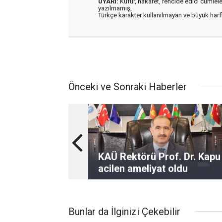
UYARI:
Küfür, hakaret, rencide edici cümleler 
yazılmamış,
Türkçe karakter kullanılmayan ve büyük har
Önceki ve Sonraki Haberler
KAÜ Rektörü Prof. Dr. Kapu
acilen ameliyat oldu
Bunlar da İlginizi Çekebilir