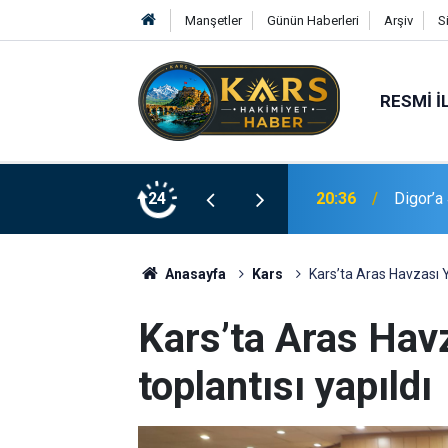
Manşetler
Günün Haberleri
Arşiv
S
RESMI İ
20:36
Digor’a 
24
20:25
Oğlunun
Anasayfa
Kars
Kars’ta Aras Havzası Y
Kars’ta Aras Hav
toplantısı yapıldı