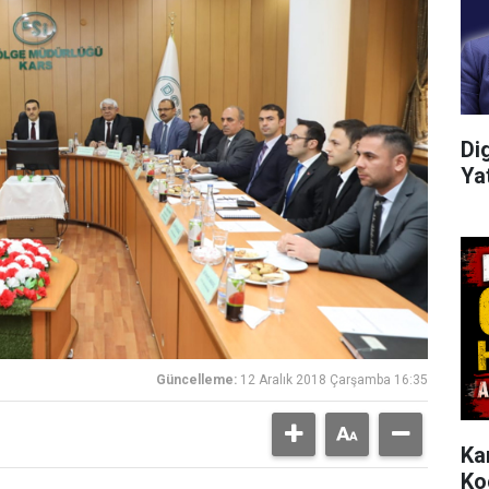
Di
Ya
Güncelleme:
12 Aralık 2018 Çarşamba 16:35
Ka
Ko