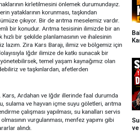
klarının kirletilmesini önlemek durumundayız.
erin yataklarının korunması, taşkından
ümüze çıkıyor. Bir de arıtma meselemiz vardır.
mli bir konudur. Arıtma tesisinin ilimizde bir an
Ba
hızlı bir şekilde planlamasının ve ihalesinin
Ka
z lazım. Zira Kars Barajı, ilimiz ve bölgemiz için
layısıyla Iğdır ilimize de katkı sunacak bir
de yönetebilirsek, temel yaşam kaynağımız olan
debiliriz ve taşkınlardan, afetlerden
 Kars, Ardahan ve Iğdır illerinde faal durumda
u, sulama ve hayvan içme suyu göletleri, arıtma
nçlendirme çalışması yapılması, su kanalları servis
lı olmasının vurgulanması, menfez yapımı gibi
Su
ve
arlar alındı.