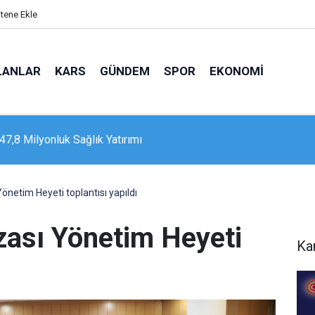
itene Ekle
LANLAR
KARS
GÜNDEM
SPOR
EKONOMI
47,8 Milyonluk Sağlık Yatırımı
 Katili İle Nikah Masasına Oturdu
önetim Heyeti toplantısı yapıldı
zası Yönetim Heyeti
Ka