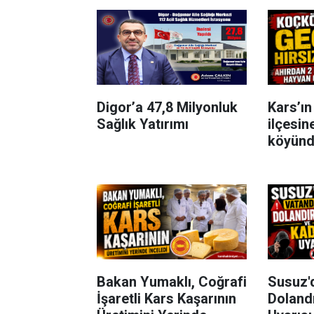
Digor’a 47,8 Milyonluk
Kars’ı
Sağlık Yatırımı
ilçesin
köyünde
olayı m
Bakan Yumaklı, Coğrafi
Susuz'
İşaretli Kars Kaşarının
Dolandı