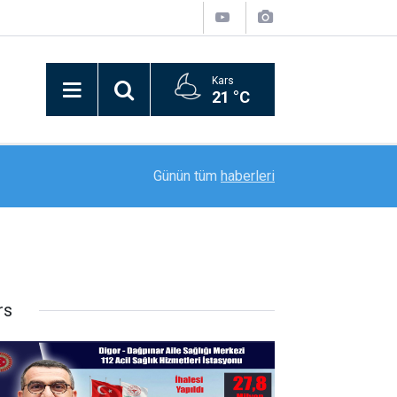
Kars
21 °C
20:19
Yeni aldığı motosikletle kaza yapan genç hayatı
Günün tüm
haberleri
rs