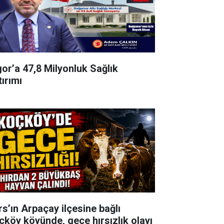
gor’a 47,8 Milyonluk Sağlık
tırımı
rs’ın Arpaçay ilçesine bağlı
çköy köyünde, gece hırsızlık olayı