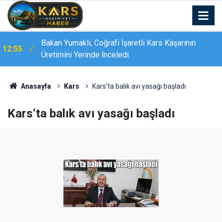
Bakan Yumaklı Kars’ta GEKİS’i tanıttı: Büyükbaş
12:55
hayvancılıkta "dijital kimlik" dönemi başladı
Anasayfa
Kars
Kars’ta balık avı yasağı başladı
Kars’ta balık avı yasağı başladı