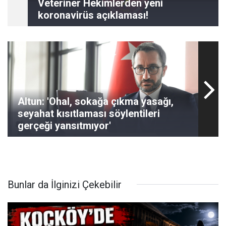
Veteriner Hekimlerden yeni
koronavirüs açıklaması!
Altun: 'Ohal, sokağa çıkma yasağı,
seyahat kısıtlaması söylentileri
gerçeği yansıtmıyor'
Bunlar da İlginizi Çekebilir