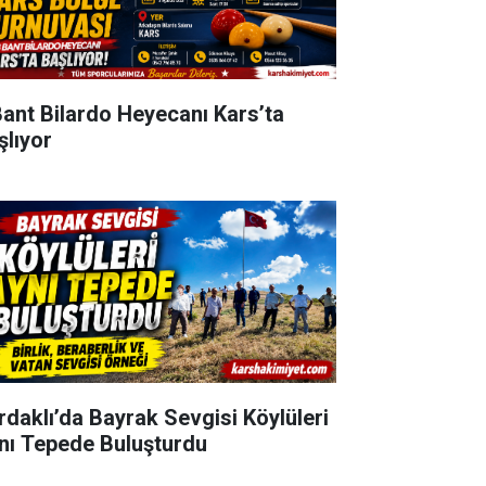
Bant Bilardo Heyecanı Kars’ta
şlıyor
rdaklı’da Bayrak Sevgisi Köylüleri
nı Tepede Buluşturdu