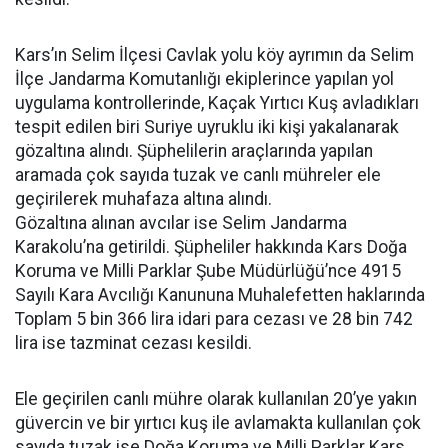
Kars’ın Selim İlçesi Cavlak yolu köy ayrımın da Selim
İlçe Jandarma Komutanlığı ekiplerince yapılan yol
uygulama kontrollerinde, Kaçak Yırtıcı Kuş avladıkları
tespit edilen biri Suriye uyruklu iki kişi yakalanarak
gözaltına alındı. Şüphelilerin araçlarında yapılan
aramada çok sayıda tuzak ve canlı mühreler ele
geçirilerek muhafaza altına alındı.
Gözaltına alınan avcılar ise Selim Jandarma
Karakolu’na getirildi. Şüpheliler hakkında Kars Doğa
Koruma ve Milli Parklar Şube Müdürlüğü’nce 4915
Sayılı Kara Avcılığı Kanununa Muhalefetten haklarında
Toplam 5 bin 366 lira idari para cezası ve 28 bin 742
lira ise tazminat cezası kesildi.
Ele geçirilen canlı mühre olarak kullanılan 20’ye yakın
güvercin ve bir yırtıcı kuş ile avlamakta kullanılan çok
sayıda tuzak ise Doğa Koruma ve Milli Parklar Kars