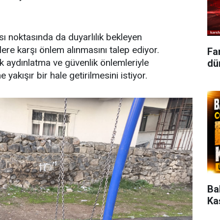
I
ı noktasında da duyarlılık bekleyen
ere karşı önlem alınmasını talep ediyor.
Fa
k aydınlatma ve güvenlik önlemleriyle
dün
yakışır bir hale getirilmesini istiyor.
Ba
Ka