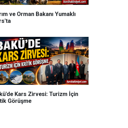
rım ve Orman Bakanı Yumaklı
rs'ta
kü'de Kars Zirvesi: Turizm İçin
itik Görüşme