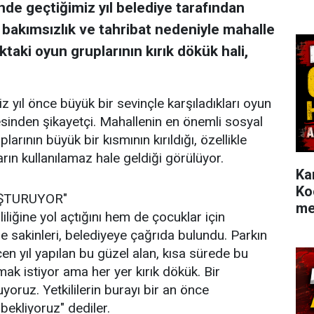
de geçtiğimiz yıl belediye tarafından
 bakımsızlık ve tahribat nedeniyle mahalle
ktaki oyun gruplarının kırık dökük hali,
z yıl önce büyük bir sevinçle karşıladıkları oyun
inden şikayetçi. Mahallenin en önemli sosyal
larının büyük bir kısmının kırıldığı, özellikle
arın kullanılamaz hale geldiği görülüyor.
Ka
Ko
UŞTURUYOR"
me
iliğine yol açtığını hem de çocuklar için
lle sakinleri, belediyeye çağrıda bulundu. Parkın
en yıl yapılan bu güzel alan, kısa sürede bu
ak istiyor ama her yer kırık dökük. Bir
uz. Yetkililerin burayı bir an önce
bekliyoruz" dediler.