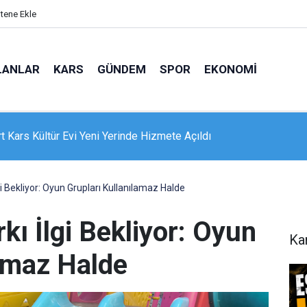
itene Ekle
LANLAR
KARS
GÜNDEM
SPOR
EKONOMI
e 16 dairelik bina alevlere teslim oldu: Mahsur kalanları itfaiye
nle kurtardı
gi Bekliyor: Oyun Grupları Kullanılamaz Halde
kı İlgi Bekliyor: Oyun
Ka
lamaz Halde