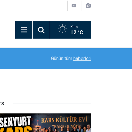
Kars
12 °C
21:09
Bitlis’in kurtuluşunun 110. yılı coşkusu kortej yü
Günün tüm
haberleri
rs