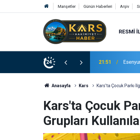
Manşetler
Günün Haberleri
Arşiv
S
RESMI İ
Bingöl’d
rinde Hizmete Açıldı
24
21:19
merdive
Anasayfa
Kars
Kars'ta Çocuk Parkı İl
Kars'ta Çocuk Par
Grupları Kullanı