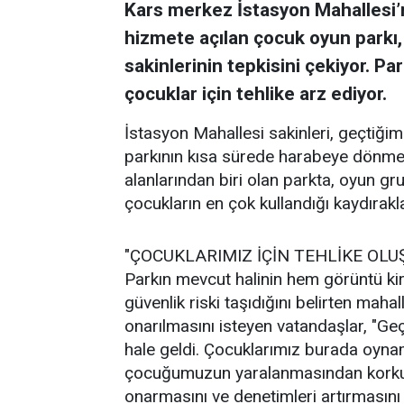
Kars merkez İstasyon Mahallesi’n
hizmete açılan çocuk oyun parkı,
sakinlerinin tepkisini çekiyor. Par
çocuklar için tehlike arz ediyor.
İstasyon Mahallesi sakinleri, geçtiğimi
parkının kısa sürede harabeye dönmes
alanlarından biri olan parkta, oyun grup
çocukların en çok kullandığı kaydırakl
"ÇOCUKLARIMIZ İÇİN TEHLİKE OL
Parkın mevcut halinin hem görüntü kirl
güvenlik riski taşıdığını belirten maha
onarılmasını isteyen vatandaşlar, "Geç
hale geldi. Çocuklarımız burada oynam
çocuğumuzun yaralanmasından korkuyor
onarmasını ve denetimleri artırmasını 