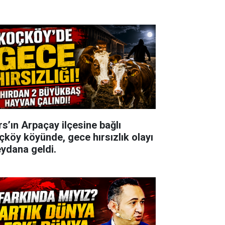
rs’ın Arpaçay ilçesine bağlı
çköy köyünde, gece hırsızlık olayı
ydana geldi.