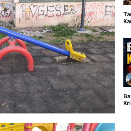
Ta
Ka
Ba
Kr