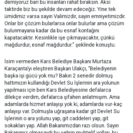
demiyoruz bari bu insanları rahat bıraksın. Aksi
taktirde biz bu şekilde devam edeceğiz. Yine tek
ümidimiz varsa sayın Valimizdir, sayın emniyetimizdir.
Onlar bir çözüm bularlarsa onlar bulurlar ama çözüm
bulunmayana kadar da bu esnaf kontağını
kapatacaktır. Kesinlikle işe çıkmayacaktır, çünkü
mağdurdur, esnaf mağdurdur.” şeklinde konuştu.
İsim vermeden Kars Belediye Başkanı Murtaza
Karaçanta’yı eleştiren Başkan Ulakçı, “Belediyenin
başka işi gücü yok mu? Bakın 2 senedir dolmuş
hattımızın kullandığı Devlet Su İşlerinin ara yolunun
yapılması için ben Kars Belediyesine defalarca
dilekçe verdim, defalarca şifahen anlatmışım. Ama
adamlarda hizmet anlayışı yok ki, adamlarda vur-kaç
anlayışı var. Dolmuşla uğraşana kadar git Devlet Su
İşlerinin o ara yolunu yap, git caddeleri yap, git
sokakları yap. Allah Bakanımızdan razı olsun. Sayın
Bakanımız olmasaydı bu şehrin muhtelif yolları, bu