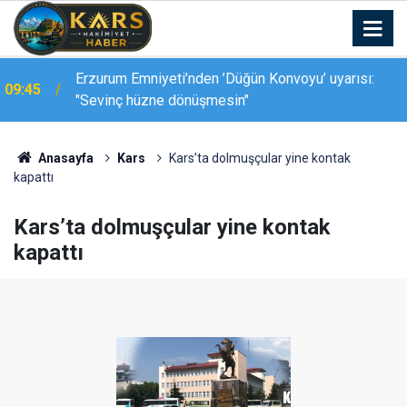
Erzurum Emniyeti’nden ’Düğün Konvoyu’ uyarısı:
09:45
"Sevinç hüzne dönüşmesin"
Anasayfa
Kars
Kars’ta dolmuşçular yine kontak
kapattı
Kars’ta dolmuşçular yine kontak
kapattı