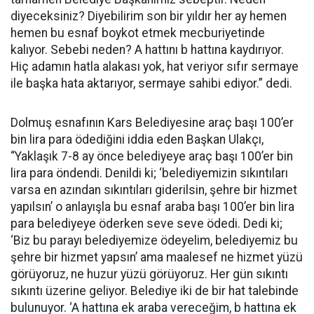
diyeceksiniz? Diyebilirim son bir yıldır her ay hemen
hemen bu esnaf boykot etmek mecburiyetinde
kalıyor. Sebebi neden? A hattını b hattına kaydırıyor.
Hiç adamın hatla alakası yok, hat veriyor sıfır sermaye
ile başka hata aktarıyor, sermaye sahibi ediyor.” dedi.
Dolmuş esnafının Kars Belediyesine araç başı 100’er
bin lira para ödediğini iddia eden Başkan Ulakçı,
“Yaklaşık 7-8 ay önce belediyeye araç başı 100’er bin
lira para öndendi. Denildi ki; ‘belediyemizin sıkıntıları
varsa en azından sıkıntıları giderilsin, şehre bir hizmet
yapılsın’ o anlayışla bu esnaf araba başı 100’er bin lira
para belediyeye öderken seve seve ödedi. Dedi ki;
‘Biz bu parayı belediyemize ödeyelim, belediyemiz bu
şehre bir hizmet yapsın’ ama maalesef ne hizmet yüzü
görüyoruz, ne huzur yüzü görüyoruz. Her gün sıkıntı
sıkıntı üzerine geliyor. Belediye iki de bir hat talebinde
bulunuyor. ‘A hattına ek araba vereceğim, b hattına ek