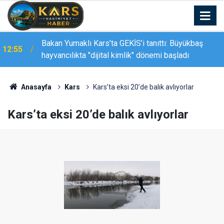
Bakan Yumaklı Kars’ta GEKİS’i tanıttı: Büyükbaş
12:55
hayvancılıkta "dijital kimlik" dönemi başladı
Anasayfa
Kars
Kars’ta eksi 20’de balık avlıyorlar
Kars’ta eksi 20’de balık avlıyorlar