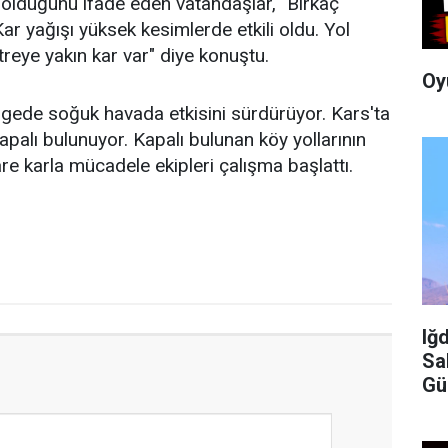
i olduğunu ifade eden vatandaşlar, "Birkaç
ar yağışı yüksek kesimlerde etkili oldu. Yol
reye yakın kar var" diye konuştu.
Oy
lgede soğuk havada etkisini sürdürüyor. Kars'ta
apalı bulunuyor. Kapalı bulunan köy yollarının
re karla mücadele ekipleri çalışma başlattı.
Iğ
Sa
Gü
İç