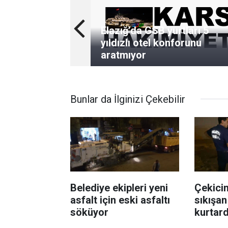
Elazığ’da GSB yurtları 5
yıldızlı otel konforunu
aratmıyor
Bunlar da İlginizi Çekebilir
Belediye ekipleri yeni
Çekici
asfalt için eski asfaltı
sıkışan
söküyor
kurtard