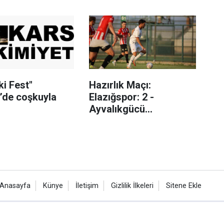
i Fest"
Hazırlık Maçı:
’de coşkuyla
Elazığspor: 2 -
Ayvalıkgücü
Belediyespor: 1
Anasayfa
Künye
İletişim
Gizlilik İlkeleri
Sitene Ekle