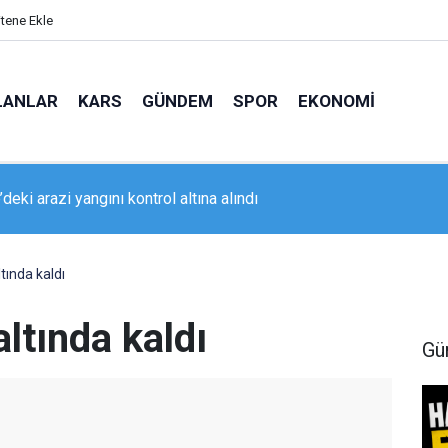
itene Ekle
LANLAR
KARS
GÜNDEM
SPOR
EKONOMI
deki arazi yangını kontrol altına alındı
da geniş kapsamlı asayiş uygulaması
ltında kaldı
altında kaldı
Gü