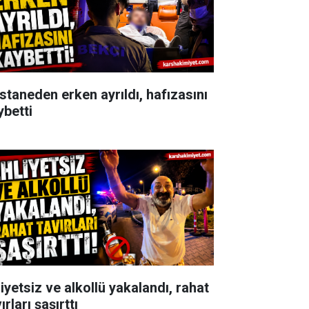
staneden erken ayrıldı, hafızasını
ybetti
iyetsiz ve alkollü yakalandı, rahat
ırları şaşırttı