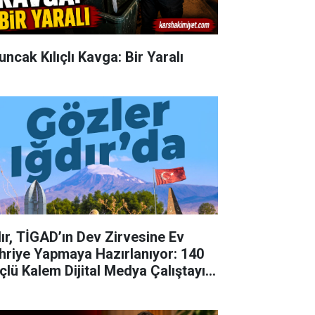
uncak Kılıçlı Kavga: Bir Yaralı
dır, TİGAD’ın Dev Zirvesine Ev
hriye Yapmaya Hazırlanıyor: 140
çlü Kalem Dijital Medya Çalıştayı
in Doğu'nun Kapısında!