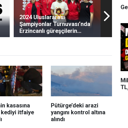
Ge
2024 Uluslararası
Şampiyonlar Turnuvası’nda
Erzincanlı güreşçilerin
başarısı
Mi
TL,
nin kasasına
Pütürge’deki arazi
 kediyi itfaiye
yangını kontrol altına
ı
alındı