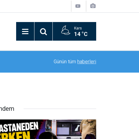
Kars
14 °C
20:59
"Mameki Fest" Tunceli’de coşkuyla başladı
Günün tüm
haberleri
ndem