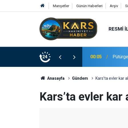
Manşetler
Günün Haberleri
Arşiv
S
RESMI İ
00:05
Pütürge’
24
23:20
Elazığ’
Anasayfa
Gündem
Kars’ta evler kar a
Kars’ta evler kar 