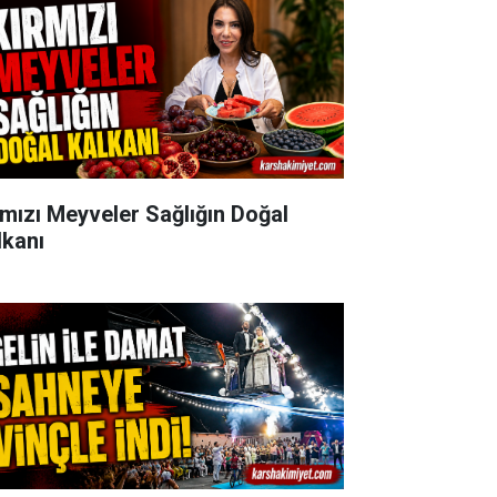
rmızı Meyveler Sağlığın Doğal
lkanı