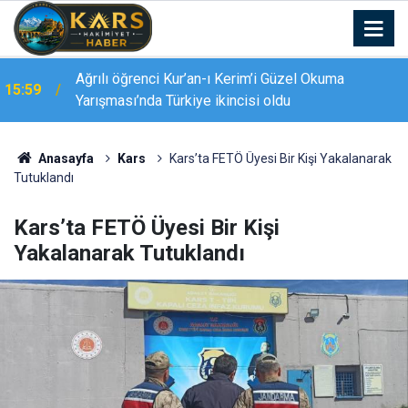
Ağrılı öğrenci Kur’an-ı Kerim’i Güzel Okuma
15:59
Yarışması’nda Türkiye ikincisi oldu
15:38
Palandöken’de yaz kursu coşkusu
Anasayfa
Kars
Kars’ta FETÖ Üyesi Bir Kişi Yakalanarak
Tutuklandı
Kars’ta FETÖ Üyesi Bir Kişi
Yakalanarak Tutuklandı