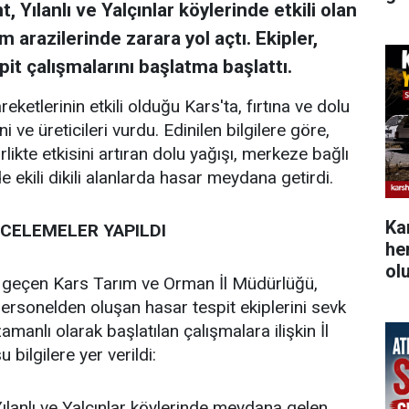
 Yılanlı ve Yalçınlar köylerinde etkili olan
ım arazilerinde zarara yol açtı. Ekipler,
it çalışmalarını başlatma başlattı.
eketlerinin etkili olduğu Kars'ta, fırtına ve dolu
 ve üreticileri vurdu. Edinilen bilgilere göre,
rlikte etkisini artıran dolu yağışı, merkeze bağlı
de ekili dikili alanlarda hasar meydana getirdi.
Ka
NCELEMELER YAPILDI
he
ol
te geçen Kars Tarım ve Orman İl Müdürlüğü,
ersonelden oluşan hasar tespit ekiplerini sevk
amanlı olarak başlatılan çalışmalara ilişkin İl
ilgilere yer verildi:
ılanlı ve Yalçınlar köylerinde meydana gelen