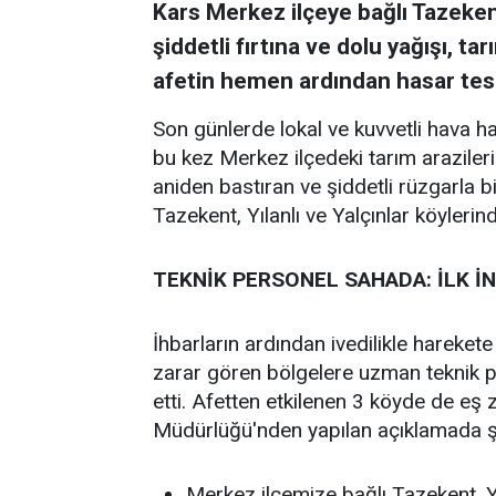
Kars Merkez ilçeye bağlı Tazekent,
şiddetli fırtına ve dolu yağışı, tar
afetin hemen ardından hasar tesp
Son günlerde lokal ve kuvvetli hava har
bu kez Merkez ilçedeki tarım arazilerini
aniden bastıran ve şiddetli rüzgarla bi
Tazekent, Yılanlı ve Yalçınlar köylerin
TEKNİK PERSONEL SAHADA: İLK İ
İhbarların ardından ivedilikle hareke
zarar gören bölgelere uzman teknik p
etti. Afetten etkilenen 3 köyde de eş z
Müdürlüğü'nden yapılan açıklamada şu b
Merkez ilçemize bağlı Tazekent, Y