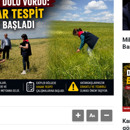
Mi
Ba
Ka
gö