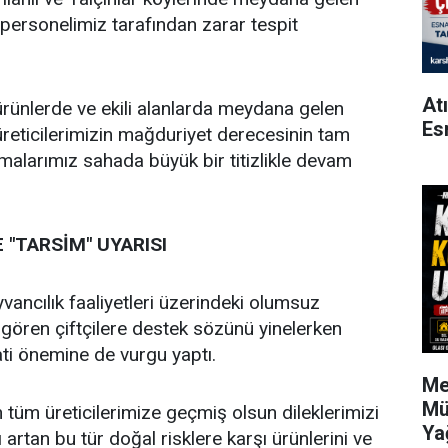
k personelimiz tarafından zarar tespit
.
At
ürünlerde ve ekili alanlarda meydana gelen
Es
 üreticilerimizin mağduriyet derecesinin tam
malarımız sahada büyük bir titizlikle devam
"TARSİM" UYARISI
vancılık faaliyetleri üzerindeki olumsuz
ar gören çiftçilere destek sözünü yinelerken
ati önemine de vurgu yaptı.
Me
Mü
 tüm üreticilerimize geçmiş olsun dileklerimizi
Ya
ığı artan bu tür doğal risklere karşı ürünlerini ve