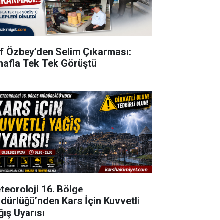
ıf Özbey’den Selim Çıkarması:
nafla Tek Tek Görüştü
teoroloji 16. Bölge
dürlüğü’nden Kars İçin Kuvvetli
ğış Uyarısı