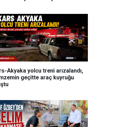
rs-Akyaka yolcu treni arızalandı,
mzemin geçitte araç kuyruğu
uştu