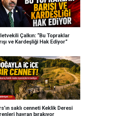
lletvekili Çalkın: “Bu Topraklar
rışı ve Kardeşliği Hak Ediyor”
rs’ın saklı cenneti Keklik Deresi
renleri hayran bırakıyor