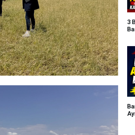
3 
Ba
Ba
Ay