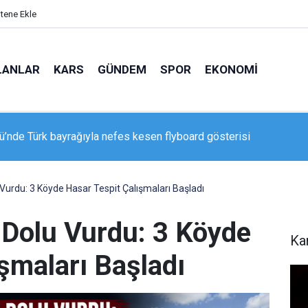
itene Ekle
LANLAR
KARS
GÜNDEM
SPOR
EKONOMI
ü’nde Türk bayrağıyla nefes kesen flyboard gösterisi
u Vurdu: 3 Köyde Hasar Tespit Çalışmaları Başladı
e Dolu Vurdu: 3 Köyde
Ka
şmaları Başladı