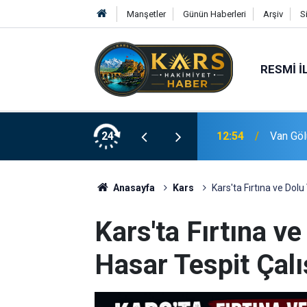
Manşetler
Günün Haberleri
Arşiv
S
RESMI İ
tülendi
24
12:54
Van Göl
Anasayfa
Kars
Kars'ta Fırtına ve Dol
Kars'ta Fırtına v
Hasar Tespit Çalı