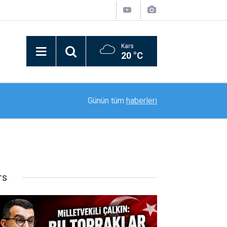
Kars
20 °C
12:47
Elazığ’da drift atan sürücü kameraya yansıdı
Günün tüm
haberleri
rs