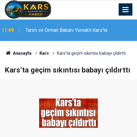
11:49
Tarım ve Orman Bakanı Yumaklı Kars'ta
Bakan Göktaş: "Terörsüz Türkiye sürecinde barışın,
11:49
huzurun, istikrarın, ekonominin güçlendiği bir Türkiye
kurmak istiyoruz"
Anasayfa
Kars
Kars’ta geçim sıkıntısı babayı çıldırttı
Kars’ta geçim sıkıntısı babayı çıldırttı