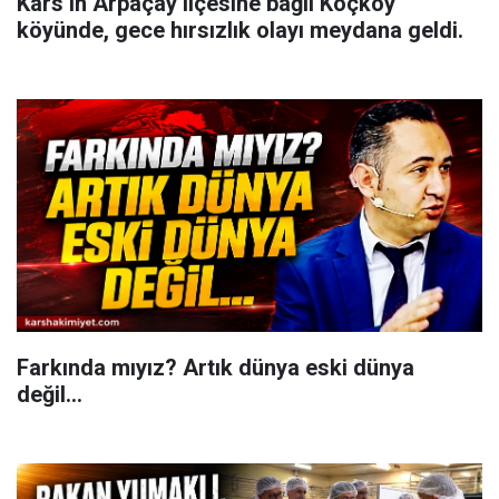
Kars’ın Arpaçay ilçesine bağlı Koçköy
köyünde, gece hırsızlık olayı meydana geldi.
Farkında mıyız? Artık dünya eski dünya
değil...