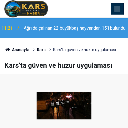
11:21
Ağrı’da çalınan 22 büyükbaş hayvandan 15’i bulundu
Kalp krizi geçiren hasta hava ambulansıyla
11:07
Malatya’ya sevk edildi
Anasayfa
Kars
Kars'ta güven ve huzur uygulaması
Kars'ta güven ve huzur uygulaması