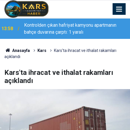
Kontrolden çıkan hafriyat kamyonu apartmanın
13:58
bahçe duvarına çarptı: 1 yaralı
Anasayfa
Kars
Kars'ta ihracat ve ithalat rakamları
açıklandı
Kars'ta ihracat ve ithalat rakamları
açıklandı