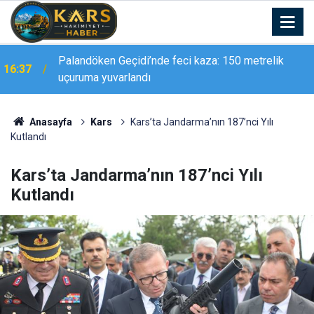
Palandöken Geçidi’nde feci kaza: 150 metrelik
16:37
uçuruma yuvarlandı
Anasayfa
Kars
Kars’ta Jandarma’nın 187’nci Yılı
Kutlandı
Kars’ta Jandarma’nın 187’nci Yılı
Kutlandı