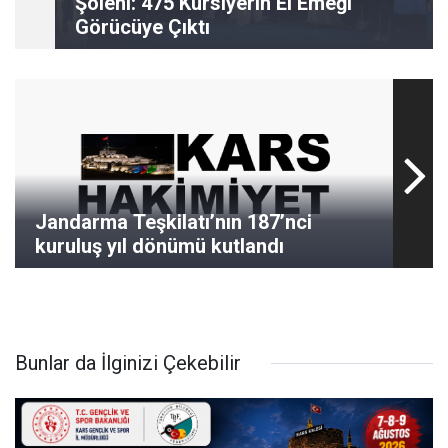
Şöleni: 475 Kursiyerin El Emeği
Görücüye Çıktı
Jandarma Teşkilatı’nın 187’nci
kuruluş yıl dönümü kutlandı
Bunlar da İlginizi Çekebilir