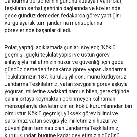
Jandarma personelinin gününü kutlayan Vali Polat,
teşkilatın serhat şehrinin dağlarında ve köylerinde
gece gündüz demeden fedakarca görev yaptığını
vurgulayarak tüm jandarma mensuplarına
görevlerinde başarılar diledi.
Polat, yaptığı açıklamada şunları söyledi; “Köklü
geçmişi, güçlü teşkilat yapısı ve üstün görev
anlayışıyla milletimizin huzur ve güvenliği için gece
gündüz demeden fedakârca görev yapan Jandarma
Teşkilatımızın 187. kuruluş yıl dönümünü kutluyoruz.
Jandarma Teşkilatımız; vatan sevgisini görev aşkıyla
yoğuran, milletine sadakati namus bilen, gerektiğinde
canını ortaya koymaktan çekinmeyen kahraman
mensuplarıyla devletimizin en köklü kurumlarından biri
olmuştur. Köklü geçmişi, yüksek görev bilinci ve
sarsılmaz vatan sevgisiyle milletimizin huzur ve
güvenliğinin teminatı olan Jandarma Teşkilatımız,
kuruluşundan bugüne kadar devletimizin gücünü,