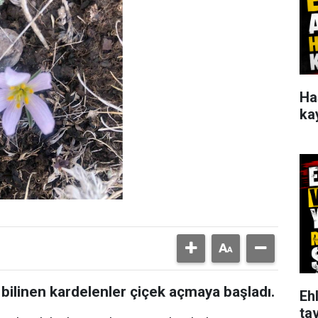
Ha
ka
 bilinen kardelenler çiçek açmaya başladı.
Ehl
tav