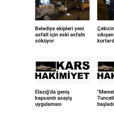
Belediye ekipleri yeni
Çekici
asfalt için eski asfaltı
sıkışan
söküyor
kurtard
Elazığ’da geniş
"Mamek
kapsamlı asayiş
Tunceli
uygulaması
başladı