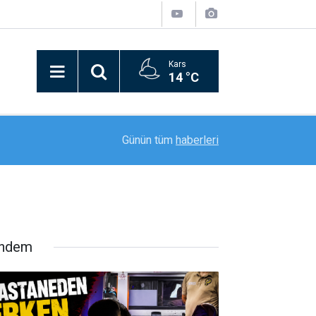
Kars
14 °C
20:59
"Mameki Fest" Tunceli’de coşkuyla başladı
Günün tüm
haberleri
ndem