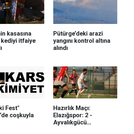
nin kasasına
Pütürge’deki arazi
 kediyi itfaiye
yangını kontrol altına
ı
alındı
i Fest"
Hazırlık Maçı:
’de coşkuyla
Elazığspor: 2 -
Ayvalıkgücü
Belediyespor: 1