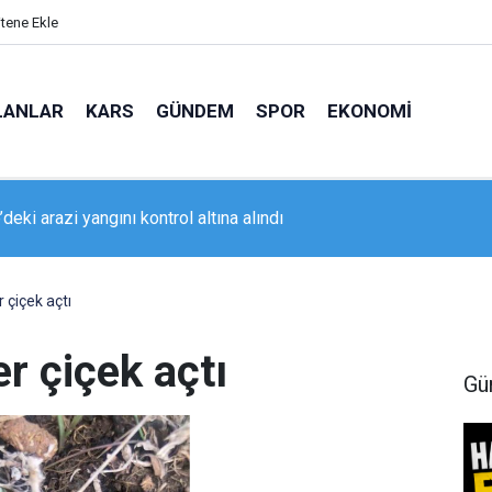
itene Ekle
LANLAR
KARS
GÜNDEM
SPOR
EKONOMI
da geniş kapsamlı asayiş uygulaması
 çiçek açtı
er çiçek açtı
Gü