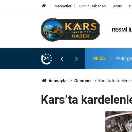
Manşetler
Günün Haberleri
Arşiv
S
RESMI İ
 altına alındı
24
23:20
Elazığ’
Anasayfa
Gündem
Kars’ta kardelenler
Kars’ta kardelenl