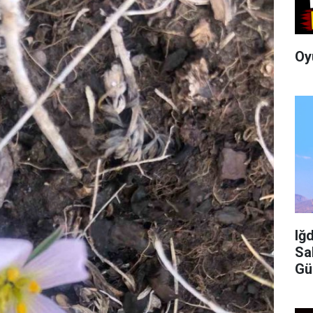
Oy
Iğ
Sa
Gü
İç