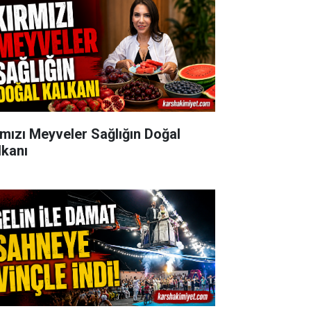
rmızı Meyveler Sağlığın Doğal
lkanı