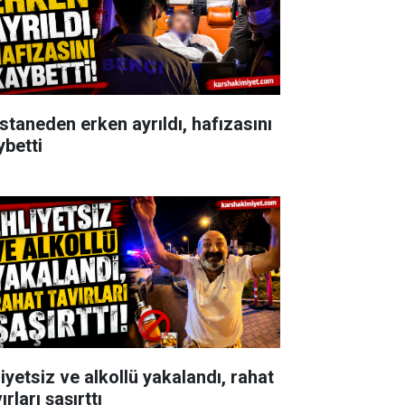
staneden erken ayrıldı, hafızasını
ybetti
iyetsiz ve alkollü yakalandı, rahat
ırları şaşırttı