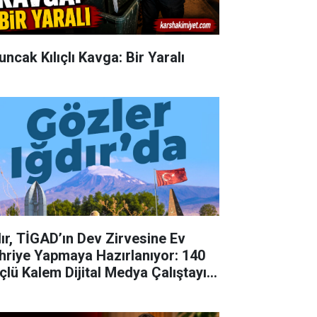
uncak Kılıçlı Kavga: Bir Yaralı
dır, TİGAD’ın Dev Zirvesine Ev
hriye Yapmaya Hazırlanıyor: 140
çlü Kalem Dijital Medya Çalıştayı
in Doğu'nun Kapısında!