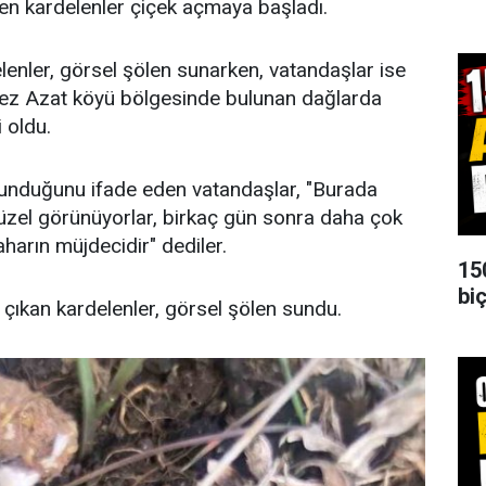
inen kardelenler çiçek açmaya başladı.
delenler, görsel şölen sunarken, vatandaşlar ise
erkez Azat köyü bölgesinde bulunan dağlarda
 oldu.
lunduğunu ifade eden vatandaşlar, "Burada
üzel görünüyorlar, birkaç gün sonra daha çok
harın müjdecidir" dediler.
15
biç
e çıkan kardelenler, görsel şölen sundu.