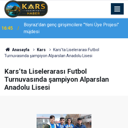
Palandöken Geçidi’nde feci kaza: 150 metrelik
16:37
uçuruma yuvarlandı
Anasayfa
Kars
Kars’ta Liselerarası Futbol
Turnuvasında şampiyon Alparslan Anadolu Lisesi
Kars’ta Liselerarası Futbol
Turnuvasında şampiyon Alparslan
Anadolu Lisesi