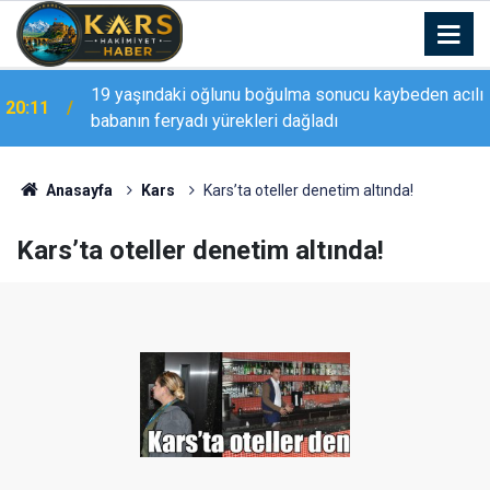
19 yaşındaki oğlunu boğulma sonucu kaybeden acılı
20:11
babanın feryadı yürekleri dağladı
Anasayfa
Kars
Kars’ta oteller denetim altında!
Kars’ta oteller denetim altında!