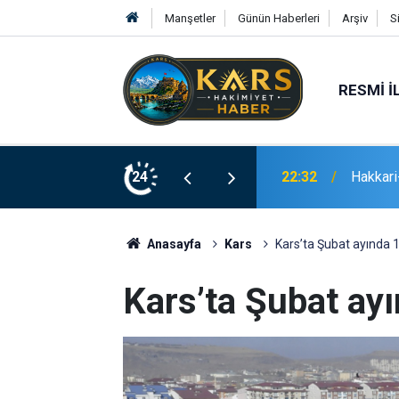
Manşetler
Günün Haberleri
Arşiv
S
RESMI İ
 gram eroin ele geçirildi
24
21:02
Erzurum
Anasayfa
Kars
Kars’ta Şubat ayında 1
Kars’ta Şubat ayı