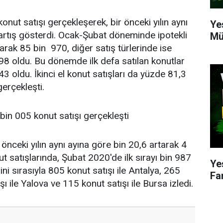
t satışı gerçekleşerek, bir önceki yılın aynı
Ye
rtış gösterdi. Ocak-Şubat döneminde ipotekli
Mü
arak 85 bin 970, diğer satış türlerinde ise
98 oldu. Bu dönemde ilk defa satılan konutlar
 oldu. İkinci el konut satışları da yüzde 81,3
erçekleşti.
bin 005 konut satışı gerçekleşti
 önceki yılın aynı ayına göre bin 20,6 artarak 4
t satışlarında, Şubat 2020'de ilk sırayı bin 987
Ye
ilini sırasıyla 805 konut satışı ile Antalya, 265
Fa
şı ile Yalova ve 115 konut satışı ile Bursa izledi.