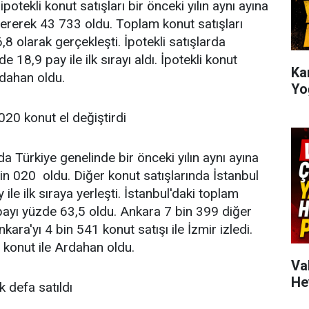
tekli konut satışları bir önceki yılın aynı ayına
ererek 43 733 oldu. Toplam konut satışları
6,8 olarak gerçekleşti. İpotekli satışlarda
 18,9 pay ile ilk sırayı aldı. İpotekli konut
Kar
rdahan oldu.
Yo
020 konut el değiştirdi
a Türkiye genelinde bir önceki yılın aynı ayına
n 020 oldu. Diğer konut satışlarında İstanbul
le ilk sıraya yerleşti. İstanbul'daki toplam
n payı yüzde 63,5 oldu. Ankara 7 bin 399 diğer
Ankara'yı 4 bin 541 konut satışı ile İzmir izledi.
3 konut ile Ardahan oldu.
Va
He
k defa satıldı