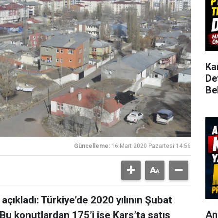
Ka
De
Be
Güncelleme:
16 Mart 2020 Pazartesi 14:56
açıkladı: Türkiye’de 2020 yılının Şubat
An
 Bu konutlardan 175’i ise Kars’ta satış