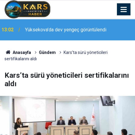
13:02
Yüksekova’da dev yengeç görüntülendi
Van Gölü’nde Türk bayrağıyla nefes kesen flyboard
12:54
gösterisi
Anasayfa
Gündem
Kars’ta sürü yöneticileri
sertifikalarını aldı
Kars’ta sürü yöneticileri sertifikalarını
aldı