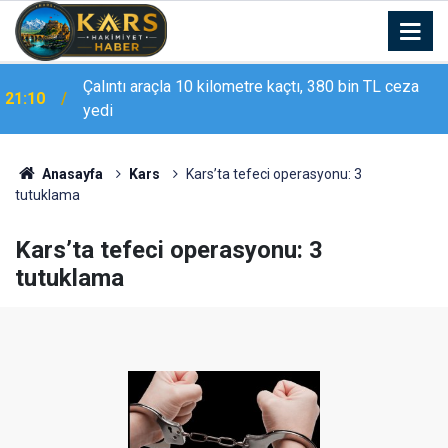
Çalıntı araçla 10 kilometre kaçtı, 380 bin TL ceza
21:10
yedi
Anasayfa
Kars
Kars’ta tefeci operasyonu: 3
tutuklama
Kars’ta tefeci operasyonu: 3
tutuklama