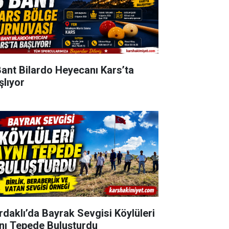
Bant Bilardo Heyecanı Kars’ta
şlıyor
rdaklı’da Bayrak Sevgisi Köylüleri
nı Tepede Buluşturdu