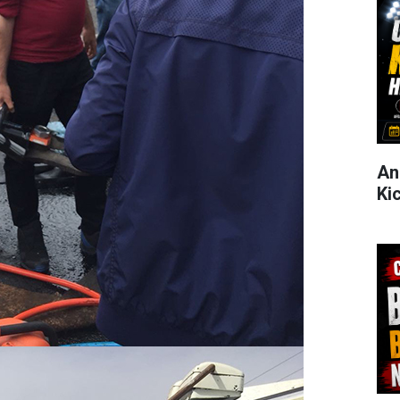
An
Ki