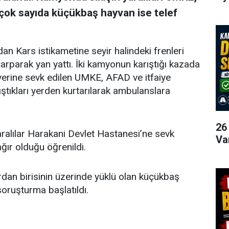
 çok sayıda küçükbaş hayvan ise telef
an Kars istikametine seyir halindeki frenleri
parak yan yattı. İki kamyonun karıştığı kazada
ay yerine sevk edilen UMKE, AFAD ve itfaiye
ıştıkları yerden kurtarılarak ambulanslara
26
aralılar Harakani Devlet Hastanesi’ne sevk
Va
ağır olduğu öğrenildi.
an birisinin üzerinde yüklü olan küçükbaş
 soruşturma başlatıldı.