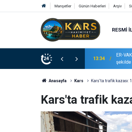
Manşetler
Günün Haberleri
Arşiv
S
RESMI İ
, savunma sanayii ekosistemine daha güçlü
24
13:03
Malatya
Anasayfa
Kars
Kars'ta trafik kazası: 1’
Kars'ta trafik kaza