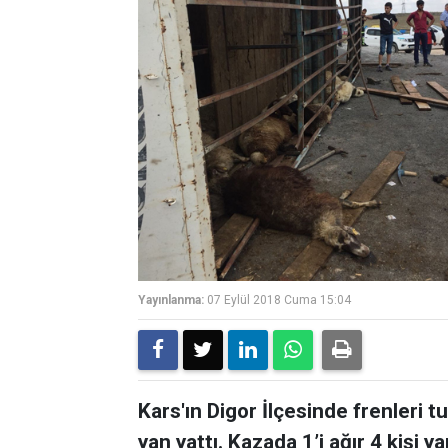
Yayınlanma:
07 Eylül 2018 Cuma 15:04
Kars'ın Digor İlçesinde frenler
yan yattı. Kazada 1’i ağır 4 kişi 