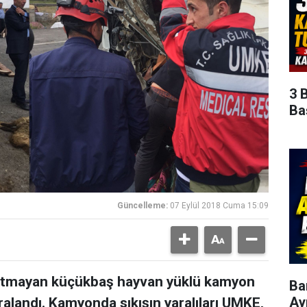
3 
Ba
Güncelleme:
07 Eylül 2018 Cuma 15:09
i tutmayan küçükbaş hayvan yüklü kamyon
Ba
Ay
yaralandı. Kamyonda sıkışın yaralıları UMKE,