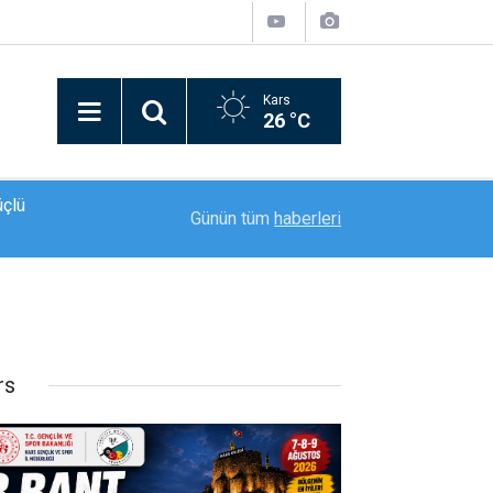
Kars
26 °C
13:02
Jandarma trafik ekiplerinden "Reflektör tak, gör
Günün tüm
haberleri
rs