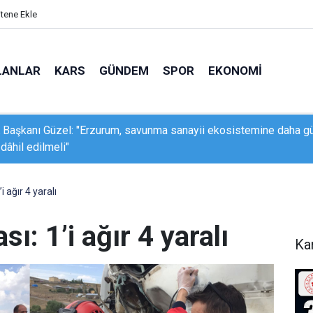
itene Ekle
LANLAR
KARS
GÜNDEM
SPOR
EKONOMI
 Kültür Yolu Festivali başladı
i ağır 4 yaralı
sı: 1’i ağır 4 yaralı
Ka