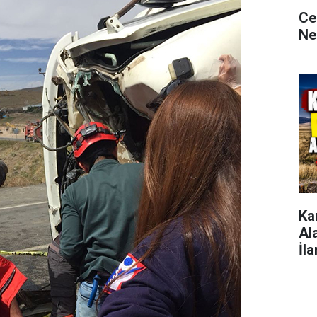
Ce
Ne
Ka
Al
İla