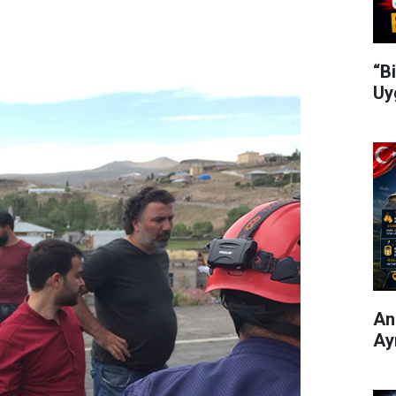
“B
Uy
Ani
Ay