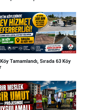
 Köy Tamamlandı, Sırada 63 Köy
r