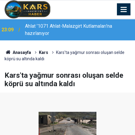
22:44
Tunceli’de "Mameki Fest" coşkusu sürüyor
Anasayfa
Kars
Kars'ta yağmur sonrası oluşan selde
köprü su altında kaldı
Kars'ta yağmur sonrası oluşan selde
köprü su altında kaldı