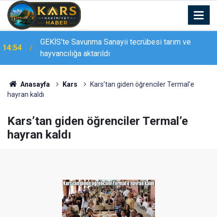
GEKİS’te Savunma Sanayii tecrübesi tarım ve
14:54
hayvancılığa aktarıldı
Anasayfa
Kars
Kars’tan giden öğrenciler Termal’e
hayran kaldı
Kars’tan giden öğrenciler Termal’e
hayran kaldı