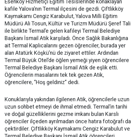
Esenköy Hizmetiçi Eğitim Tesislerinde konaklayan
kafile Yalova’nın Termal ilçesini de gezdi. Çiftlikköy
Kaymakamı Cengiz Karabulut, Yalova Milli Eğitim
Müdürü Ali Tosun, Kültür ve Turizm Müdürü Şeref Tali
ile birlikte Termal’e gelen kafileyi Termal Belediye
Başkanı İsmail Atik karşıladı. Önce Sağlık Bakanlığına
ait Termal Kaplıcalarını gezen öğrenciler, burada yer
alan Atatürk Köşkü’nü de ziyaret ettiler. Ardından
Termal Büyük Otel’de öğlen yemeği yiyen öğrencilere
Termal Belediye Başkanı İsmail Atik de eşlik etti.
Öğrencilerin masalarını tek tek gezen Atik,
öğrencilere, “Hoş geldiniz” dedi.
Konuklarıyla yakından ilgilenen Atik, öğrencilerle uzun
uzun sohbet etmeyi de ihmal etmedi. Termal’in tarihi
ve doğal güzelliklerini gezme imkanı bulan Karslı
öğrenciler ilçeden ayrılmadan önce hatıra fotoğrafı da
çektirdiler. Çiftlikköy Kaymakamı Cengiz Karabulut ve
Termal Belediye Başkanı İsmail Atik öğrencileri