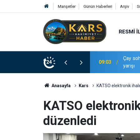
Manşetler
Günün Haberleri
Arşiv
S
RESMI İ
yün futbol sahasında 100 metrelik traktör
24
08:59
Yükseko
Anasayfa
Kars
KATSO elektronik ihal
KATSO elektronik 
düzenledi