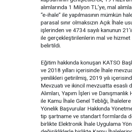
alımlarında 1 Milyon TL’ye, mal alımla
“e-ihale” ile yapılmasının mümkün hale g
parasal sınır olmaksızın Açık İhale usu
işlerinden ve 4734 sayılı kanunun 21’
ile gerçekleştirilenlerin mal ve hizmet 
belirtildi.
Eğitim hakkında konuşan KATSO Başkan
ve 2018 yılları içerisinde İhale mevzu
yenilikleri getirilmiş, 2019 yılı içeri
Mevzuatı ve ikincil mevzuatta esaslı d
Alımları, Yapım İşleri ve Danışmanlık 
ile Kamu İhale Genel Tebliği, İhaleler
Yönelik Başvurular Hakkında Yönetmelik
tip şartname ve standart formlarda değ
birlikte Elektronik İhale Uygulama Yöne
değişikliklerle birlikte Kamu İhaleleri