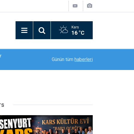
Kars
16 °C
08:57
Türkiye’de bir ilki yapıyor: Kilim üzerine fırçasıy
Günün tüm
haberleri
rs