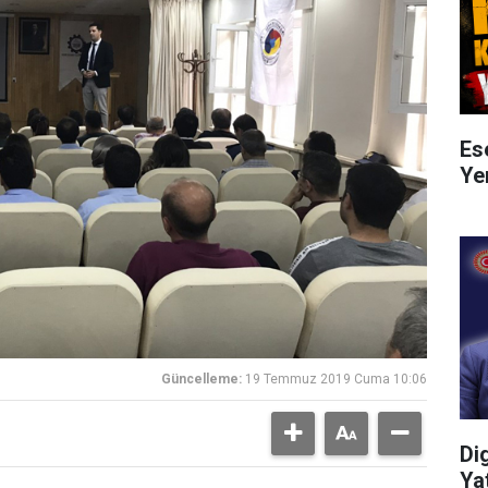
Es
Ye
Güncelleme:
19 Temmuz 2019 Cuma 10:06
Di
Ya