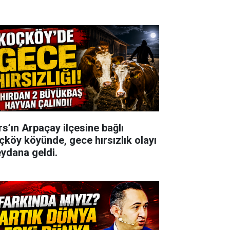
rs’ın Arpaçay ilçesine bağlı
çköy köyünde, gece hırsızlık olayı
ydana geldi.