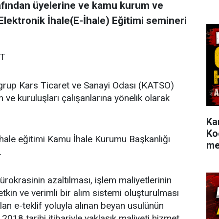
rafından üyelerine ve kamu kurum ve
Elektronik İhale(E-İhale) Eğitimi semineri
ET
ci grup Kars Ticaret ve Sanayi Odası (KATSO)
m ve kuruluşları çalışanlarına yönelik olarak
Ka
Ko
hale eğitimi Kamu İhale Kurumu Başkanlığı
me
.
okrasinin azaltılması, işlem maliyetlerinin
etkin ve verimli bir alım sistemi oluşturulması
lan e-teklif yoluyla alınan beyan usulünün
2018 tarihi itibariyle yaklaşık maliyeti hizmet