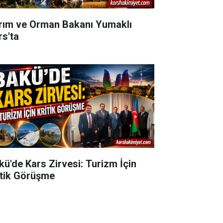
rım ve Orman Bakanı Yumaklı
rs'ta
kü'de Kars Zirvesi: Turizm İçin
itik Görüşme