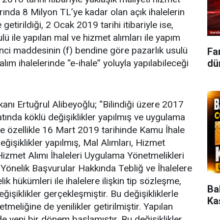
rında 8 Milyon TL’ye kadar olan açık ihalelerin
etirildiği, 2 Ocak 2019 tarihi itibariyle ise,
lü ile yapılan mal ve hizmet alımları ile yapım
inci maddesinin (f) bendine göre pazarlık usulü
Fa
dün
alım ihalelerinde “e-ihale” yoluyla yapılabileceği
ı Ertuğrul Alibeyoğlu; “Bilindiği üzere 2017
atında köklü değişiklikler yapılmış ve uygulama
sinde özellikle 16 Mart 2019 tarihinde Kamu İhale
eğişiklikler yapılmış, Mal Alımları, Hizmet
Hizmet Alımı İhaleleri Uygulama Yönetmelikleri
e Yönelik Başvurular Hakkında Tebliğ ve İhalelere
 hükümleri ile ihalelere ilişkin tip sözleşme,
Ba
işiklikler gerçekleşmiştir. Bu değişikliklerle
Ka
tmeliğine de yenilikler getirilmiştir. Yapılan
nde yeni bir dönem başlamıştır. Bu değişiklikler