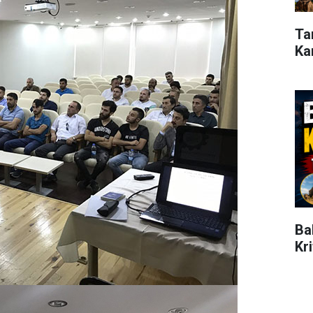
Ta
Ka
Ba
Kr