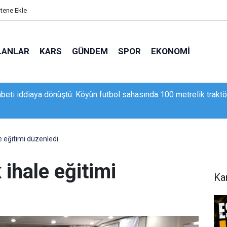
itene Ekle
LANLAR
KARS
GÜNDEM
SPOR
EKONOMI
va’da zehir tacirlerine darbe: 253 kilogram esrar ele geçirildi
e eğitimi düzenledi
ihale eğitimi
Ka