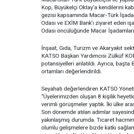
Kop, Büyükelçi Oktay’a kendilerini kabu
gezisi kapsamında Macar-Türk İşadam
Odası ve EXİM Bank’ı ziyaret eden işa
Odası öncülüğünde Macar İşadamları il
İnşaat, Gıda, Turizm ve Akaryakıt sekt
KATSO Başkan Yardımcısı Zülküf KOP ta
potansiyelleri anlatıldı. Ayrıca, başt
ortamları değerlendirildi.
Seyahati değerlendiren KATSO Yöneti
“Üyelerimizden oluşan 8 kişilik heyet
verimli görüşmeler yaptık. İki ülke aras
Son dönemde atılan adımlar sayesinde
yakınlaşmış durumda. Ticaret hacmimiz
olumlu gelişmelere bizde katkı sağlam