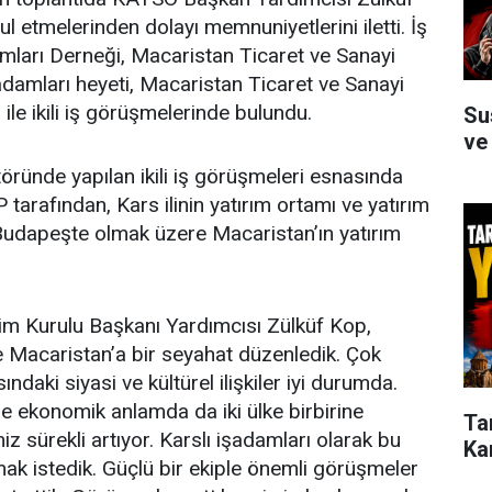
l etmelerinden dolayı memnuniyetlerini iletti. İş
ları Derneği, Macaristan Ticaret ve Sanayi
damları heyeti, Macaristan Ticaret ve Sanayi
e ikili iş görüşmelerinde bulundu.
Su
ve
öründe yapılan ikili iş görüşmeleri esnasında
rafından, Kars ilinin yatırım ortamı ve yatırım
a Budapeşte olmak üzere Macaristan’ın yatırım
m Kurulu Başkanı Yardımcısı Zülküf Kop,
le Macaristan’a bir seyahat düzenledik. Çok
ındaki siyasi ve kültürel ilişkiler iyi durumda.
 ekonomik anlamda da iki ülke birbirine
Ta
 sürekli artıyor. Karslı işadamları olarak bu
Ka
ak istedik. Güçlü bir ekiple önemli görüşmeler