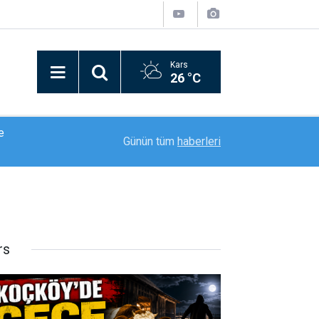
Kars
26 °C
TAK
15:00
Farkında mıyız? Artık dünya eski dünya değil...
Günün tüm
haberleri
rs