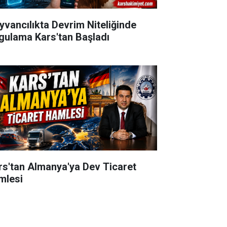
yvancılıkta Devrim Niteliğinde
gulama Kars'tan Başladı
rs'tan Almanya'ya Dev Ticaret
mlesi