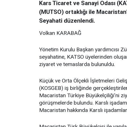
Kars Ticaret ve Sanayi Odası (K
(MUTSO) ortaklığı ile Macaristan’
Seyahati düzenlendi.
Volkan KARABAĞ
Yönetim Kurulu Başkan yardımcısı Zü
seyahatine, KATSO üyelerinden oluşan 7
ziyaret ve temaslarda bulunuldu.
Küçük ve Orta Ölçekli İşletmeleri Gel
(KOSGEB) iş birliğinde gerçekleştiril
Macaristan Türkiye Büyükelçiliği’ni z
görüşmelerde bulundu. Karslı işadaml
Macaristan hakkında Karslı işadamların
Macaristan Türk Büyükelçisi ile yapı