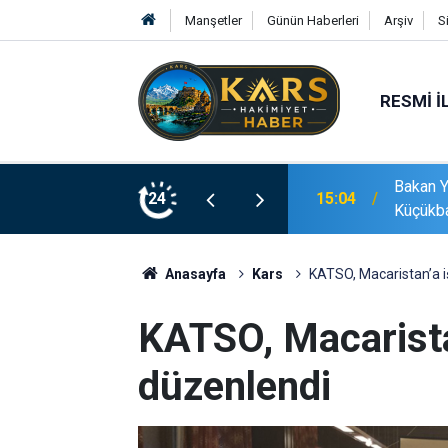
Manşetler
Günün Haberleri
Arşiv
S
RESMI İ
Hayvancılığın Gücünü Anlattı: Büyükbaş ve
ETÜ ort
24
15:03
desteği
Anasayfa
Kars
KATSO, Macaristan’a i
KATSO, Macarista
düzenlendi