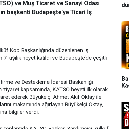
ATSO) ve Muş Ticaret ve Sanayi Odası
dün
ın başkenti Budapeşte’ye Ticari İş
lküf Kop Başkanlığında düzenlenen iş
 kişilik heyet katıldı ve Budapeşte’de çeşitli
Ba
iştirme ve Destekleme İdaresi Başkanlığı
Ka
en ziyaret kapsamında, KATSO heyeti ilk olarak
iyaret ederek Büyükelçi Ahmet Akif Oktay ile
arını makamında ağırlayan Büyükelçi Oktay,
a bilgiler verdi.
lan toplantıda KATSO Başkan Yardımcısı Zülküf