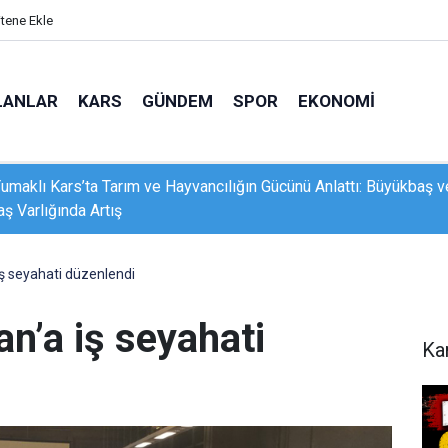
itene Ekle
LANLAR
KARS
GÜNDEM
SPOR
EKONOMI
aklığında geliştirilen Otomatik Modülasyon Tanıma Projesi TÜBİ
 aldı
ş seyahati düzenlendi
n’a iş seyahati
Ka