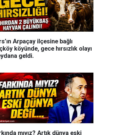
rs’ın Arpaçay ilçesine bağlı
çköy köyünde, gece hırsızlık olayı
ydana geldi.
rkında mıyız? Artık dünya eski