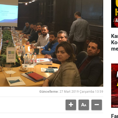
Ka
Ko
me
Güncelleme:
27 Mart 2019 Çarşamba 13:59
Fa