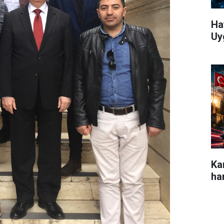
Ha
Uy
Ka
ha