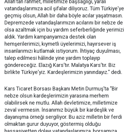
Allah'tan rahmet, milletimize başsağlığı, yaralı
vatandaşlarımıza acil şifalar diliyoruz. Tüm Türkiye'ye
geçmiş olsun, Allah bir daha böyle acılar yaşatmasın.
Depremzede vatandaşlarımızın acılarını bir nebze de
olsa azaltmak için bu yardım seferberliğinde yerimizi
aldık. Yardım kampanyamıza destek olan
hemşerilerimizi, kıymetli üyelerimizi, hayırsever iş
insanlarımızı kutlamak istiyorum. İhtiyaç duyulması,
talep edilmesi hâlinde yine yardım toplayıp
göndereceğiz. Elazığ Kars’tır. Malatya Kars’tır. Biz
birlikte Türkiye'yiz. Kardeşlerimizin yanındayız." dedi.
Kars Ticaret Borsası Başkanı Metin Durmuş’ta “Bir
nebze olsun kardeşlerimizin yarasına merhem
olabilirsek ne mutlu. Allah devletimize, milletimize
zeval vermesin. İnsanımız büyük bir kardeşlik ve
dayanışma örneği sergiliyor. Bu aziz milletin bir ferdi
olmaktan gurur duyuyor, göstermiş olduğu
hassasiyetten dolayı vatandaşlarımıza, borsamıza