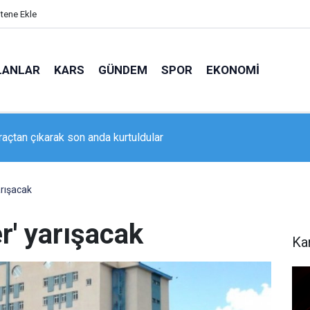
itene Ekle
LANLAR
KARS
GÜNDEM
SPOR
EKONOMI
raçtan çıkarak son anda kurtuldular
kavga: 1’i ağır, 2 yaralı
arışacak
r' yarışacak
Ka