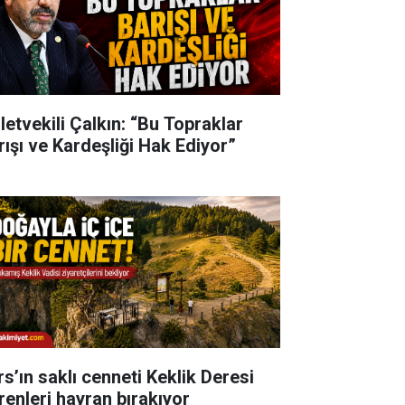
lletvekili Çalkın: “Bu Topraklar
rışı ve Kardeşliği Hak Ediyor”
rs’ın saklı cenneti Keklik Deresi
renleri hayran bırakıyor