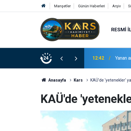
Manşetler
Günün Haberleri
Arşiv
S
RESMI İ
12:42
Yanan a
24
12:38
Bıçaklı 
Anasayfa
Kars
KAÜ'de 'yetenekler' y
KAÜ'de 'yetenekle