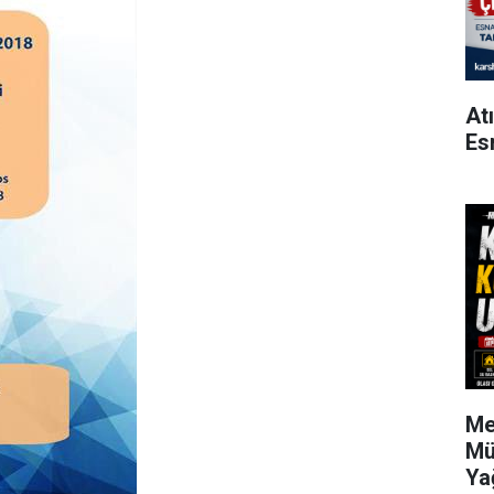
At
Es
Me
Mü
Ya