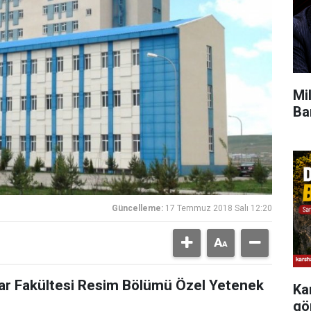
Mi
Ba
Güncelleme:
17 Temmuz 2018 Salı 12:20
lar Fakültesi Resim Bölümü Özel Yetenek
Ka
gö