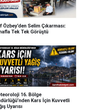
ıf Özbey’den Selim Çıkarması:
nafla Tek Tek Görüştü
teoroloji 16. Bölge
dürlüğü’nden Kars İçin Kuvvetli
ğış Uyarısı