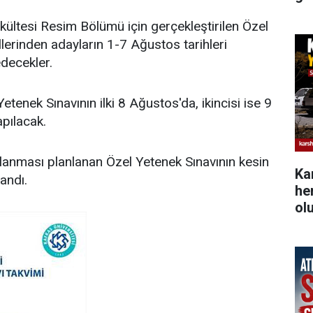
kültesi Resim Bölümü için gerçekleştirilen Özel
llerinden adayların 1-7 Ağustos tarihleri
decekler.
tenek Sınavının ilki 8 Ağustos'da, ikincisi ise 9
apılacak.
lanması planlanan Özel Yetenek Sınavının kesin
Ka
landı.
he
ol