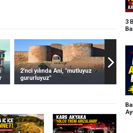
3 
Ba
i
2'nci yılında Ani, "mutluyuz
r
gururluyuz"
Ba
Ay