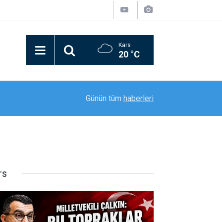
Kars
20 °C
12:33
14 yaşındaki Buğra limonata satarak asgari ücret
Günün tüm
haberleri
rs