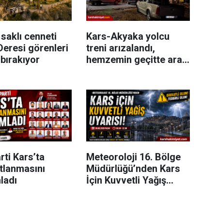
 saklı cenneti
Kars-Akyaka yolcu
Deresi görenleri
treni arızalandı,
bırakıyor
hemzemin geçitte araç
kuyruğu oluştu
rti Kars’ta
Meteoroloji 16. Bölge
tlanmasını
Müdürlüğü’nden Kars
ladı
İçin Kuvvetli Yağış
Uyarısı