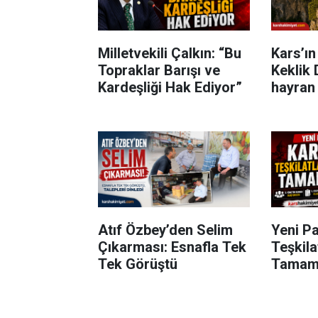
Milletvekili Çalkın: “Bu
Kars’ın
Topraklar Barışı ve
Keklik 
Kardeşliği Hak Ediyor”
hayran 
Atıf Özbey’den Selim
Yeni Pa
Çıkarması: Esnafla Tek
Teşkila
Tek Görüştü
Tamam