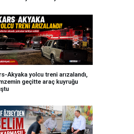
rs-Akyaka yolcu treni arızalandı,
mzemin geçitte araç kuyruğu
uştu