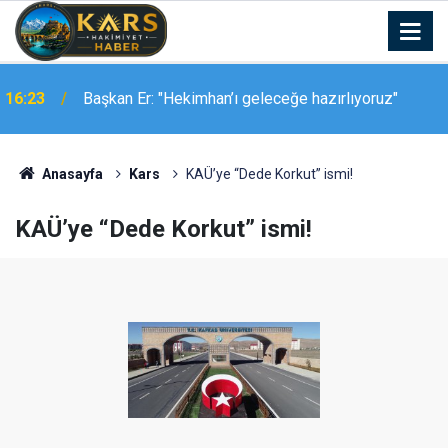
16:03
Aziziye Belediye Meclisi’nden vefa örneği
Anasayfa
Kars
KAÜ’ye “Dede Korkut” ismi!
KAÜ’ye “Dede Korkut” ismi!