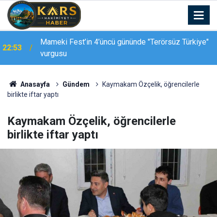
Mameki Fest’in 4’üncü gününde "Terörsüz Türkiye"
22:53
vurgusu
Kars-Akyaka yolcu treni arızalandı, hemzemin
22:39
geçitte araç kuyruğu oluştu
Anasayfa
Gündem
Kaymakam Özçelik, öğrencilerle
birlikte iftar yaptı
Kaymakam Özçelik, öğrencilerle
birlikte iftar yaptı