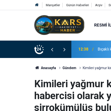
Manşetler
Günün Haberleri
Arşiv
S
RESMI İ
12:38
Bıçaklı 
24
12:33
14 yaşı
Anasayfa
Gündem
Kimileri yağmur ki
Kimileri yağmur 
habercisi olarak 
sirrokümülüs bulu