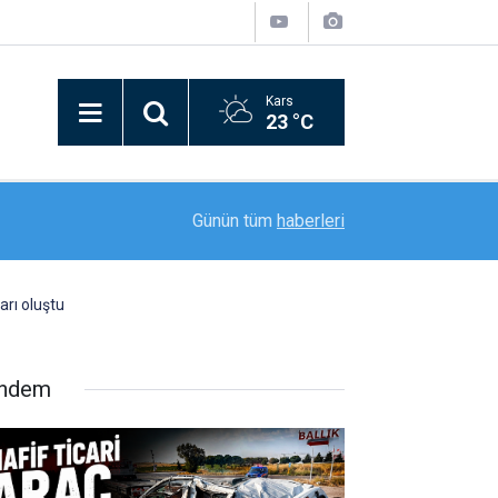
Kars
23 °C
12:12
13. katta yangın: Balkondan düşen ev sahibi haya
Günün tüm
haberleri
arı oluştu
ndem