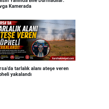
lisin Yanında Bile Durmadılar:
vga Kamerada
rsa'da tarlalık alanı ateşe veren
pheli yakalandı