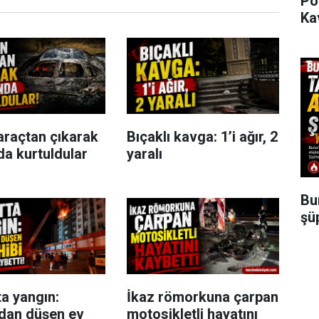
Po
Ka
araçtan çıkarak
Bıçaklı kavga: 1’i ağır, 2
da kurtuldular
yaralı
Bu
şü
ta yangın:
İkaz römorkuna çarpan
dan düşen ev
motosikletli hayatını