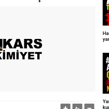
Haf
yar
Ya
ku