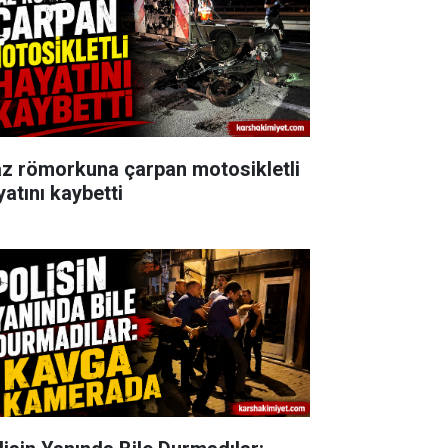
az römorkuna çarpan motosikletli
yatını kaybetti