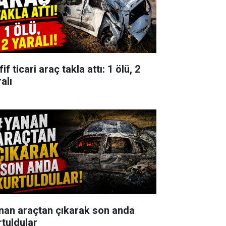
if ticari araç takla attı: 1 ölü, 2
alı
nan araçtan çıkarak son anda
rtuldular