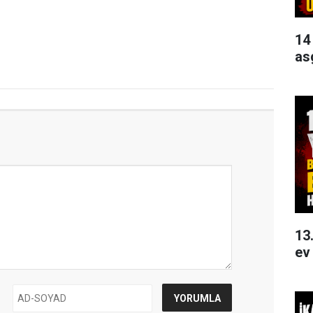
14
as
13
ev