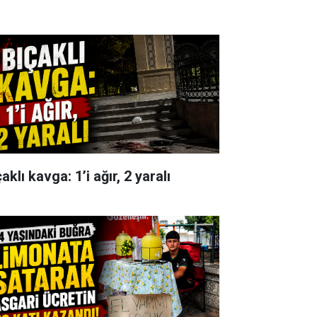
aklı kavga: 1’i ağır, 2 yaralı