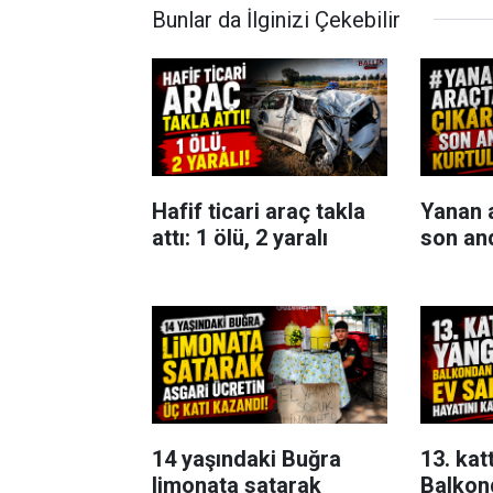
Bunlar da İlginizi Çekebilir
Hafif ticari araç takla
Yanan 
attı: 1 ölü, 2 yaralı
son an
14 yaşındaki Buğra
13. kat
limonata satarak
Balkon