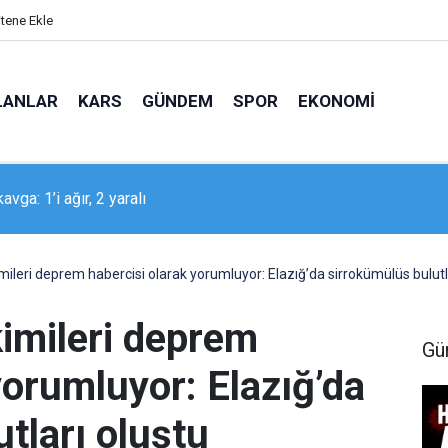
itene Ekle
LANLAR
KARS
GÜNDEM
SPOR
EKONOMI
kavga: 1’i ağır, 2 yaralı
ndaki Buğra limonata satarak asgari ücretin üç katı kazandı
mileri deprem habercisi olarak yorumluyor: Elazığ’da sirrokümülüs bulutl
kimileri deprem
Gü
yorumluyor: Elazığ’da
tları oluştu