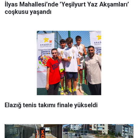
İlyas Mahallesi’nde ’Yeşilyurt Yaz Akşamları’
coşkusu yaşandı
Elazığ tenis takımı finale yükseldi