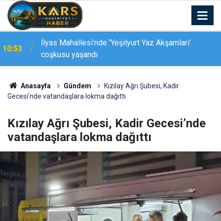
İlyas Mahallesi’nde ’Yeşilyurt Yaz Akşamları’
10:53
coşkusu yaşandı
10:47
Elazığ tenis takımı finale yükseldi
Anasayfa
Gündem
Kızılay Ağrı Şubesi, Kadir
Gecesi’nde vatandaşlara lokma dağıttı
Kızılay Ağrı Şubesi, Kadir Gecesi’nde
vatandaşlara lokma dağıttı