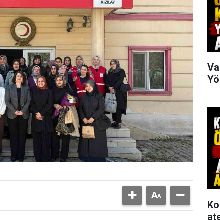
Va
Yö
Ko
at