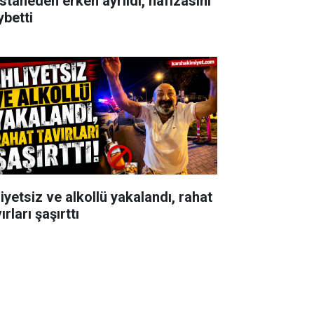
staneden erken ayrıldı, hafızasını
ybetti
iyetsiz ve alkollü yakalandı, rahat
ırları şaşırttı