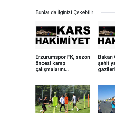
Bunlar da İlginizi Çekebilir
Erzurumspor FK, sezon
Bakan 
öncesi kamp
şehit y
çalışmalarını
gaziler
tamamladı
"Terör
tarihi 