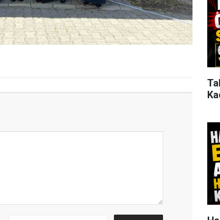
Ta
Ka