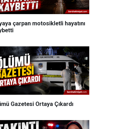
yaya çarpan motosikletli hayatını
ybetti
ümü Gazetesi Ortaya Çıkardı