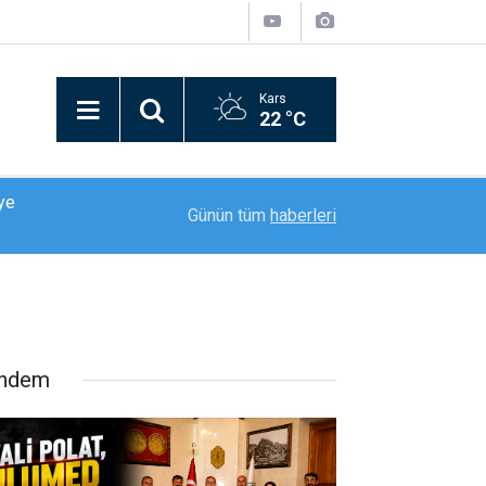
Kars
22 °C
17:13
Malatya Yeşilyurt Spor 6 Eylül’e hazırlanıyor
Günün tüm
haberleri
ndem