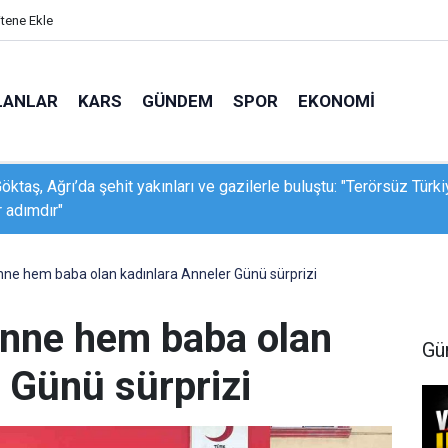
itene Ekle
LANLAR
KARS
GÜNDEM
SPOR
EKONOMI
yükelçisi Habibollahzadeh’ten Hakkâri’de ekonomi temasları
nne hem baba olan kadınlara Anneler Günü sürprizi
anne hem baba olan
Gü
 Günü sürprizi