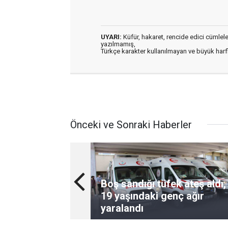
UYARI:
Küfür, hakaret, rencide edici cümleler 
yazılmamış,
Türkçe karakter kullanılmayan ve büyük har
Önceki ve Sonraki Haberler
Boş sandığı tüfek ateş aldı,
19 yaşındaki genç ağır
yaralandı