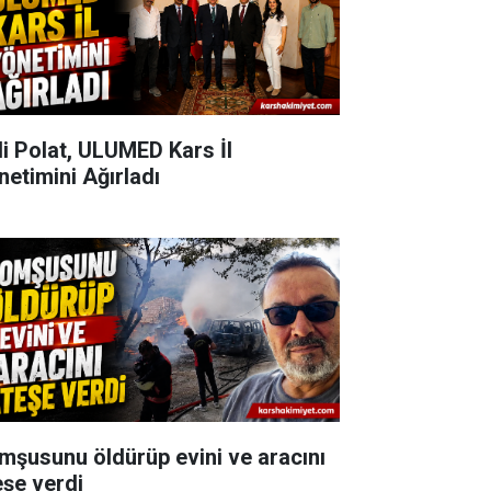
li Polat, ULUMED Kars İl
netimini Ağırladı
mşusunu öldürüp evini ve aracını
eşe verdi