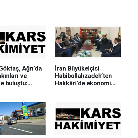
Göktaş, Ağrı’da
İran Büyükelçisi
akınları ve
Habibollahzadeh’ten
le buluştu:
Hakkâri’de ekonomi
süz Türkiye
temasları
bir adımdır"