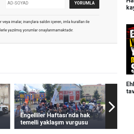
Ha
ka
veya imalar, inançlara saldırı içeren, imla kuralları ile
flerle yazılmış yorumlar onaylanmamaktadır.
Ehl
tav
Engelliler Haftası’nda hak
temelli yaklaşım vurgusu