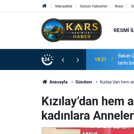
Manşetler
Günün Haberleri
Arşiv
S
RESMI İ
ları ve gazilerle buluştu: "Terörsüz Türkiye
24
17:17
İran Bü
Anasayfa
Gündem
Kızılay’dan hem a
Kızılay’dan hem 
kadınlara Anneler