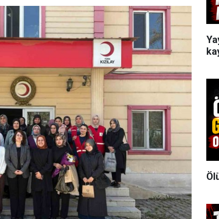
Ya
ka
Öl