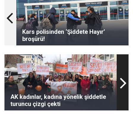
Kars polisinden ‘Şiddete Hayır’
broşürü!
AK kadınlar, kadına yönelik şiddetle
turuncu çizgi çekti