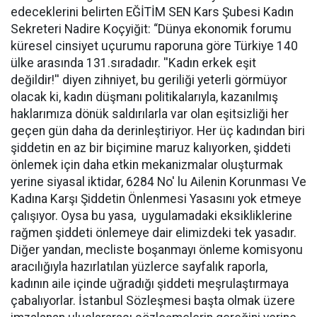
edeceklerini belirten EĞİTİM SEN Kars Şubesi Kadın
Sekreteri Nadire Koçyiğit: “Dünya ekonomik forumu
küresel cinsiyet uçurumu raporuna göre Türkiye 140
ülke arasında 131.sıradadır. ''Kadın erkek eşit
değildir!'' diyen zihniyet, bu geriliği yeterli görmüyor
olacak ki, kadın düşmanı politikalarıyla, kazanılmış
haklarımıza dönük saldırılarla var olan eşitsizliği her
geçen gün daha da derinleştiriyor. Her üç kadından biri
şiddetin en az bir biçimine maruz kalıyorken, şiddeti
önlemek için daha etkin mekanizmalar oluşturmak
yerine siyasal iktidar, 6284 No' lu Ailenin Korunması Ve
Kadına Karşı Şiddetin Önlenmesi Yasasını yok etmeye
çalışıyor. Oysa bu yasa, uygulamadaki eksikliklerine
rağmen şiddeti önlemeye dair elimizdeki tek yasadır.
Diğer yandan, mecliste boşanmayı önleme komisyonu
aracılığıyla hazırlatılan yüzlerce sayfalık raporla,
kadının aile içinde uğradığı şiddeti meşrulaştırmaya
çabalıyorlar. İstanbul Sözleşmesi başta olmak üzere