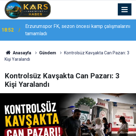
Erzurumspor FK, sezon öncesi kamp çalışmalarını
18:52
tamamladı
Bakan Göktaş, Ağrı’da şehit yakınları ve gazilerle
18:21
buluştu: "Terörsüz Türkiye tarihi bir adımdır"
Anasayfa
Gündem
Kontrolsüz Kavşakta Can Pazarı: 3
Kişi Yaralandı
Kontrolsüz Kavşakta Can Pazarı: 3
Kişi Yaralandı