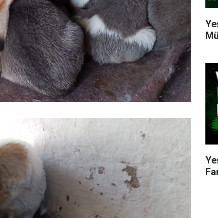
Ye
Mü
Ye
Fa