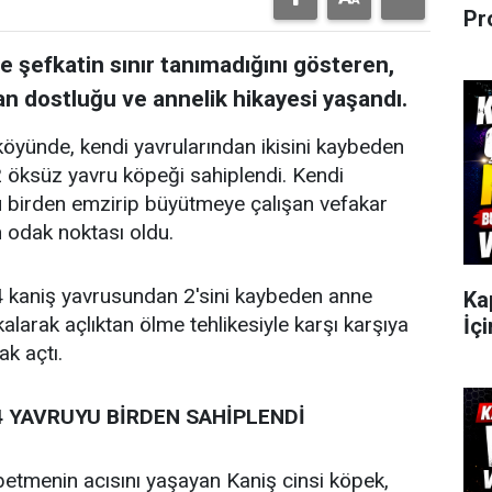
Pr
e şefkatin sınır tanımadığını gösteren,
an dostluğu ve annelik hikayesi yaşandı.
 köyünde, kendi yavrularından ikisini kaybeden
12 öksüz yavru köpeği sahiplendi. Kendi
yu birden emzirip büyütmeye çalışan vefakar
n odak noktası oldu.
4 kaniş yavrusundan 2'sini kaybeden anne
Ka
arak açlıktan ölme tehlikesiyle karşı karşıya
İçi
k açtı.
4 YAVRUYU BİRDEN SAHİPLENDİ
etmenin acısını yaşayan Kaniş cinsi köpek,