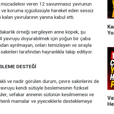
a mücadelesi veren 12 savunmasız yavrunun
ik ve koruma içgüdüsüyle hareket eden sessiz
kalan yavrularının yanına kabul etti.
Kar
akarlık örneği sergileyen anne köpek, şu
Yo
 14 yavruyu doyurabilmek için yoğun bir çaba
ndan ayrılmayan, onları temizleyen ve sırayla
kinleri tarafından hayranlıkla takip ediliyor.
SLEME DESTEĞİ
ı ve nadir görülen durum, çevre sakinlerini de
yavruyu kendi sütüyle beslemesinin fiziksel
lüler, vefakar annenin sütünün kesilmemesi ve
Va
teinli mamalar ve yiyeceklerle desteklemeye
He