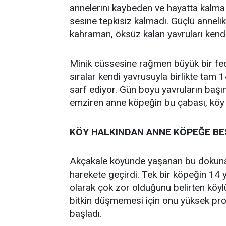
annelerini kaybeden ve hayatta kalm
sesine tepkisiz kalmadı. Güçlü annel
kahraman, öksüz kalan yavruları kendi 
Minik cüssesine rağmen büyük bir fed
sıralar kendi yavrusuyla birlikte tam
sarf ediyor. Gün boyu yavruların başı
emziren anne köpeğin bu çabası, köy sa
KÖY HALKINDAN ANNE KÖPEĞE BE
Akçakale köyünde yaşanan bu dokunakl
harekete geçirdi. Tek bir köpeğin 14 
olarak çok zor olduğunu belirten köy
bitkin düşmemesi için onu yüksek pro
başladı.