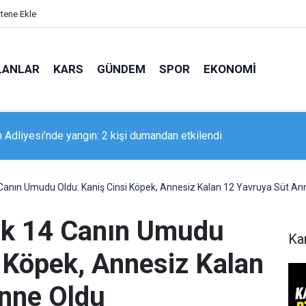
itene Ekle
LANLAR
KARS
GÜNDEM
SPOR
EKONOMI
 Adliyesi’nde yangın: 2 kişi dumandan etkilendi
Canın Umudu Oldu: Kaniş Cinsi Köpek, Annesiz Kalan 12 Yavruya Süt An
ek 14 Canın Umudu
Ka
i Köpek, Annesiz Kalan
nne Oldu