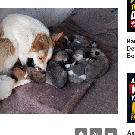
Ka
De
Be
An