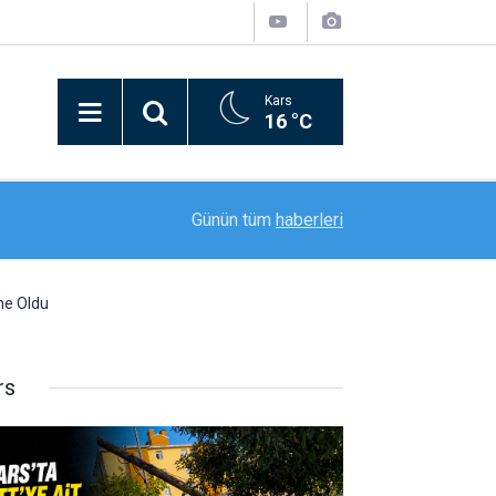
Kars
16 °C
20:11
Rektör Prof. Dr. Nusret Akpolat’tan Gana Büyükel
Günün tüm
haberleri
ne Oldu
rs