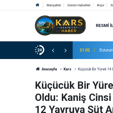
Manşetler
Günün Haberleri
Arşiv
S
RESMI İ
 gram eroin ele geçirildi
24
21:02
Erzurum
Anasayfa
Kars
Küçücük Bir Yürek 14 
Küçücük Bir Yür
Oldu: Kaniş Cins
12 Yavruya Süt A