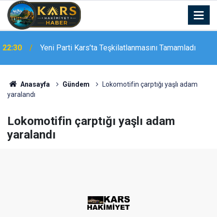
22:30
Yeni Parti Kars’ta Teşkilatlanmasını Tamamladı
Meteoroloji 16. Bölge Müdürlüğü’nden Kars İçin
22:10
Kuvvetli Yağış Uyarısı
Anasayfa
Gündem
Lokomotifin çarptığı yaşlı adam
yaralandı
Lokomotifin çarptığı yaşlı adam
yaralandı