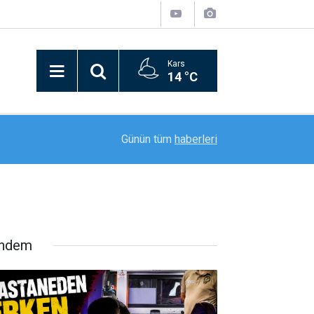
Kars
14 °C
20:59
"Mameki Fest" Tunceli’de coşkuyla başladı
Günün tüm
haberleri
ndem