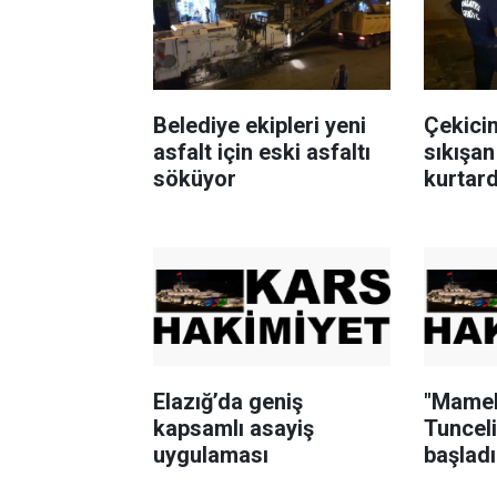
Belediye ekipleri yeni
Çekici
asfalt için eski asfaltı
sıkışan
söküyor
kurtard
Elazığ’da geniş
"Mamek
kapsamlı asayiş
Tunceli
uygulaması
başladı