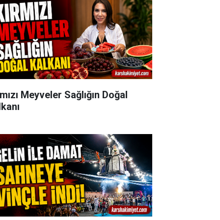
rmızı Meyveler Sağlığın Doğal
lkanı