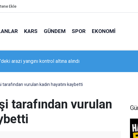
itene Ekle
LANLAR
KARS
GÜNDEM
SPOR
EKONOMI
deki arazi yangını kontrol altına alındı
da geniş kapsamlı asayiş uygulaması
i tarafından vurulan kadın hayatını kaybetti
şi tarafından vurulan
Gü
ybetti