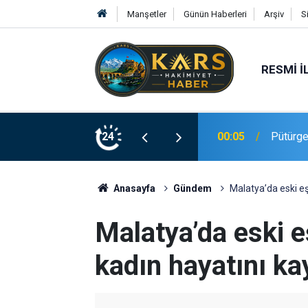
Manşetler
Günün Haberleri
Arşiv
S
RESMI İ
00:05
Pütürge’
24
23:20
Elazığ’
Anasayfa
Gündem
Malatya’da eski eş
Malatya’da eski e
kadın hayatını ka