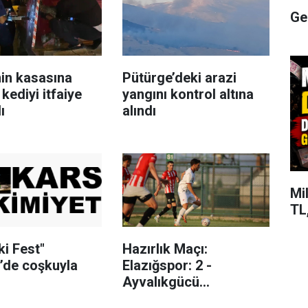
Ge
nin kasasına
Pütürge’deki arazi
 kediyi itfaiye
yangını kontrol altına
ı
alındı
Mi
TL,
i Fest"
Hazırlık Maçı:
’de coşkuyla
Elazığspor: 2 -
Ayvalıkgücü
Belediyespor: 1