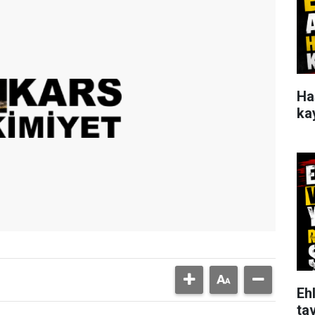
Ha
ka
Ehl
tav