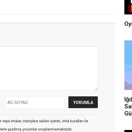
Oy
Iğ
Sa
Gü
İç
veya imalar, inançlara saldırı içeren, imla kuralları ile
flerle yazılmış yorumlar onaylanmamaktadır.