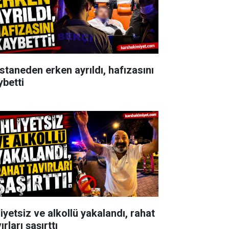
staneden erken ayrıldı, hafızasını
ybetti
iyetsiz ve alkollü yakalandı, rahat
ırları şaşırttı