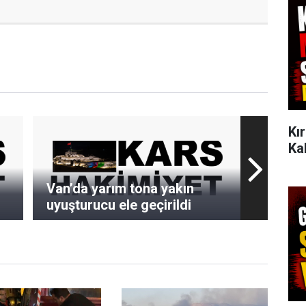
Kı
Ka
Van’da yarım tona yakın
uyuşturucu ele geçirildi