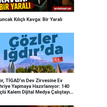
uncak Kılıçlı Kavga: Bir Yaralı
dır, TİGAD’ın Dev Zirvesine Ev
hriye Yapmaya Hazırlanıyor: 140
çlü Kalem Dijital Medya Çalıştayı
in Doğu'nun Kapısında!