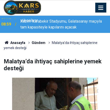
Kazım Karabekir Stadyumu, Galatasaray maçıyla
08:59
tam kapasiteyle kapılarını açacak
Anasayfa
Gündem
Malatya’da ihtiyaç sahiplerine
yemek desteği
Malatya’da ihtiyaç sahiplerine yemek
desteği